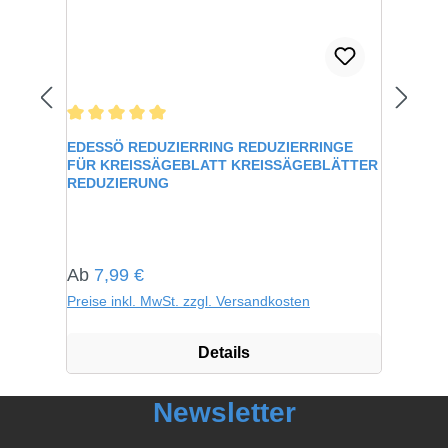
Durchschnittliche Bewertung von 5 von 5 Sternen
EDESSÖ REDUZIERRING REDUZIERRINGE
FÜR KREISSÄGEBLATT KREISSÄGEBLÄTTER
REDUZIERUNG
Regulärer Preis:
Ab
7,99 €
Preise inkl. MwSt. zzgl. Versandkosten
Details
Newsletter