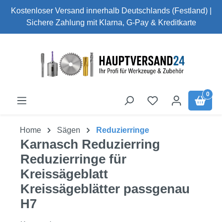
Kostenloser Versand innerhalb Deutschlands (Festland) |
Zum Hauptinhalt springen
Sichere Zahlung mit Klarna, G-Pay & Kreditkarte
0
Home
Sägen
Reduzierringe
Karnasch Reduzierring
Reduzierringe für
Kreissägeblatt
Kreissägeblätter passgenau
H7