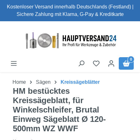
Kostenloser Versand innerhalb Deutschlands (Festland) |
Zum Hauptinhalt springen
Sichere Zahlung mit Klarna, G-Pay & Kreditkarte
0
Home
Sägen
Kreissägeblätter
HM bestücktes
Kreissägeblatt, für
Winkelschleifer, Brutal
Einweg Sägeblatt Ø 120-
500mm WZ WWF