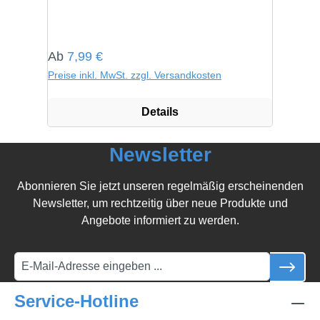
Regulärer Preis:
Ab
7,99 €
Preise inkl. MwSt. zzgl. Versandkosten
Details
Newsletter
Abonnieren Sie jetzt unseren regelmäßig erscheinenden
Newsletter, um rechtzeitig über neue Produkte und
Angebote informiert zu werden.
Service-Hotline