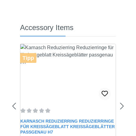
Produktgalerie überspringen
Accessory Items
Tipp
Durchschnittliche Bewertung von 0 von 5 Sternen
KARNASCH REDUZIERRING REDUZIERRINGE
FÜR KREISSÄGEBLATT KREISSÄGEBLÄTTER
PASSGENAU H7