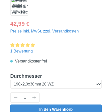
Regulärer Preis:
42,99 €
Preise inkl. MwSt. zzgl. Versandkosten
Durchschnittliche Bewertung von 5 von 5 Sternen
1 Bewertung
Versandkostenfrei
auswählen
Durchmesser
Produkt Anzahl: Gib den gewünschten Wert
In den Warenkorb