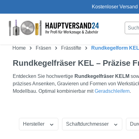
Kostenloser Versand 
um Hauptinhalt springen
Zur Suche springen
Home
Fräsen
Frässtifte
Rundkegelform KE
Rundkegelfräser KEL – Präzise Fr
Entdecken Sie hochwertige
Rundkegelfräser KELM
sow
präzises Ansenken, Gravieren und Formen von Werkstücke
Modellbau. Optimal kombinierbar mit
Geradschleifern
.
Hersteller
Schaftdurchmesser
Dur