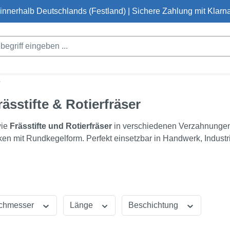
innerhalb Deutschlands (Festland) | Sichere Zahlung mit Klarna
L
ässtifte & Rotierfräser
ie
Frässtifte und Rotierfräser
in verschiedenen Verzahnungen.
n mit Rundkegelform. Perfekt einsetzbar in Handwerk, Industr
chmesser
Länge
Beschichtung