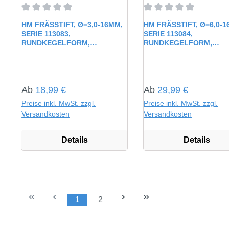
Durchschnittliche Bewertung von 0 von 5 Sternen
Durchschnittliche Bewe
HM FRÄSSTIFT, Ø=3,0-16MM,
HM FRÄSSTIFT, Ø=6,0-1
SERIE 113083,
SERIE 113084,
RUNDKEGELFORM,
RUNDKEGELFORM,
UNBESCHICHTET HP5
UNBESCHICHTET HP6
Regulärer Preis:
Regulärer Preis:
Ab
18,99 €
Ab
29,99 €
Preise inkl. MwSt. zzgl.
Preise inkl. MwSt. zzgl.
Versandkosten
Versandkosten
Details
Details
1
2
Seite
Seite