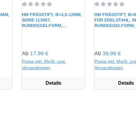
rtung von 0 von 5 Sternen
Durchschnittliche Bewertung von 0 von 5 Sternen
Durchschnittliche 
6MM,
HM FRÄSSTIFT, Ø=3,0-12MM,
HM FRÄSSTIFT, Ø=8
SERIE 113087,
FÜR EDELSTAHL, IN
RUNDKEGELFORM,
RUNDKEGELFORM,
UNBESCHICHTET HP1
Regulärer Preis:
Regulärer Preis:
Ab
17,99 €
Ab
39,99 €
Preise inkl. MwSt. zzgl.
Preise inkl. MwSt. zzg
Versandkosten
Versandkosten
Details
Details