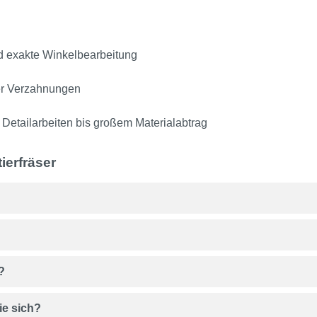
d exakte Winkelbearbeitung
ner Verzahnungen
tailarbeiten bis großem Materialabtrag
ierfräser
?
ie sich?