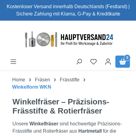
Kostenloser Versand innerhalb Deutschlands (Festland) |
Zum Hauptinhalt springen
Sichere Zahlung mit Klarna, G-Pay & Kreditkarte
0
Home
Fräsen
Frässtifte
Winkelform WKN
Winkelfräser – Präzisions-
Frässtifte & Rotierfräser
Unsere
Winkelfräser
sind hochwertige Präzisions-
Frässtifte und Rotierfräser aus
Hartmetall
für die