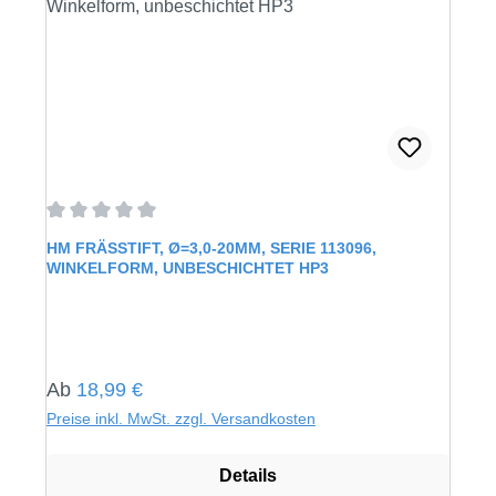
Durchschnittliche Bewertung von 0 von 5 Sternen
HM FRÄSSTIFT, Ø=3,0-20MM, SERIE 113096,
WINKELFORM, UNBESCHICHTET HP3
Regulärer Preis:
Ab
18,99 €
Preise inkl. MwSt. zzgl. Versandkosten
Details