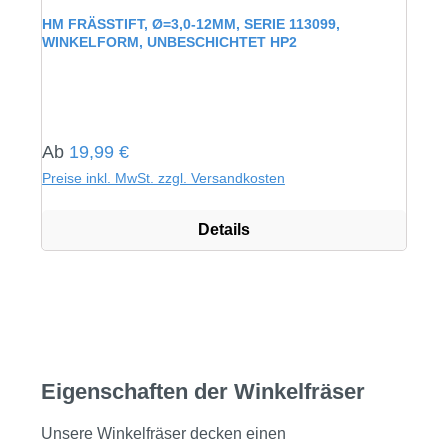
Durchschnittliche Bewertung von 0 von 5 Sternen
HM FRÄSSTIFT, Ø=3,0-12MM, SERIE 113099,
WINKELFORM, UNBESCHICHTET HP2
Regulärer Preis:
Ab
19,99 €
Preise inkl. MwSt. zzgl. Versandkosten
Details
Eigenschaften der Winkelfräser
Unsere Winkelfräser decken einen