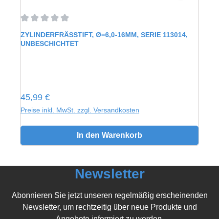
Durchschnittliche Bewertung von 0 von 5 Sternen
ZYLINDERFRÄSSTIFT, Ø=6,0-16MM, SERIE 113014,
UNBESCHICHTET
Regulärer Preis:
45,99 €
Preise inkl. MwSt. zzgl. Versandkosten
In den Warenkorb
Newsletter
Abonnieren Sie jetzt unseren regelmäßig erscheinenden
Newsletter, um rechtzeitig über neue Produkte und
Angebote informiert zu werden.