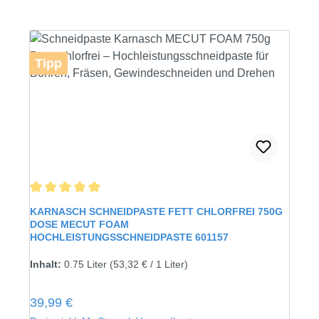
Tipp
Durchschnittliche Bewertung von 5 von 5 Sternen
KARNASCH SCHNEIDPASTE FETT CHLORFREI 750G
DOSE MECUT FOAM
HOCHLEISTUNGSSCHNEIDPASTE 601157
Inhalt:
0.75 Liter
(53,32 € / 1 Liter)
Regulärer Preis:
39,99 €