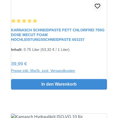
Durchschnittliche Bewertung von 5 von 5 Sternen
KARNASCH SCHNEIDPASTE FETT CHLORFREI 750G
DOSE MECUT FOAM
HOCHLEISTUNGSSCHNEIDPASTE 601157
Inhalt:
750 gramm
Inhalt:
0.75 Liter
(53,32 € / 1 Liter)
Regulärer Preis:
39,99 €
Preise inkl. MwSt. zzgl. Versandkosten
In den Warenkorb