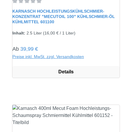
Durchschnittliche Bewertung von 0 von 5 Sternen
KARNASCH HOCHLEISTUNGSKÜHLSCHMIER-
KONZENTRAT "MECUTOIL 100" KÜHLSCHMIER-ÖL
KÜHLMITTEL 601100
Inhalt:
2.5 Liter
(16,00 € / 1 Liter)
Regulärer Preis:
Ab
39,99 €
Preise inkl. MwSt. zzgl. Versandkosten
Details