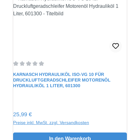
Durchschnittliche Bewertung von 0 von 5 Sternen
KARNASCH HYDRAULIKÖL ISO-VG 10 FÜR
DRUCKLUFTGERADSCHLEIFER MOTORENÖL
HYDRAULIKÖL 1 LITER, 601300
Regulärer Preis:
25,99 €
Preise inkl. MwSt. zzgl. Versandkosten
In den Warenkorb