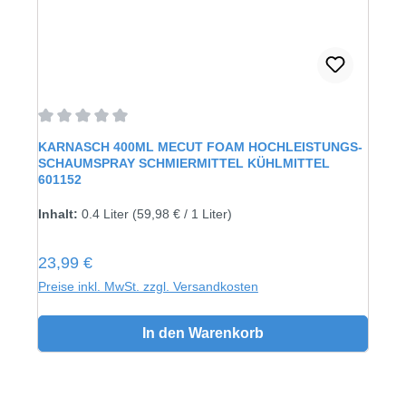
Durchschnittliche Bewertung von 0 von 5 Sternen
KARNASCH 400ML MECUT FOAM HOCHLEISTUNGS-
SCHAUMSPRAY SCHMIERMITTEL KÜHLMITTEL
601152
Inhalt:
0.4 Liter
(59,98 € / 1 Liter)
Regulärer Preis:
23,99 €
Preise inkl. MwSt. zzgl. Versandkosten
In den Warenkorb