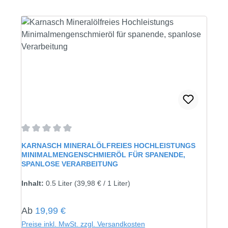
Durchschnittliche Bewertung von 0 von 5 Sternen
KARNASCH MINERALÖLFREIES HOCHLEISTUNGS
MINIMALMENGENSCHMIERÖL FÜR SPANENDE,
SPANLOSE VERARBEITUNG
Inhalt:
0.5 Liter
(39,98 € / 1 Liter)
Regulärer Preis:
Ab
19,99 €
Preise inkl. MwSt. zzgl. Versandkosten