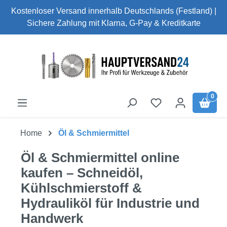
Kostenloser Versand innerhalb Deutschlands (Festland) |
Zum Hauptinhalt springen
Sichere Zahlung mit Klarna, G-Pay & Kreditkarte
0
Home
Öl & Schmiermittel
Öl & Schmiermittel online
kaufen – Schneidöl,
Kühlschmierstoff &
Hydrauliköl für Industrie und
Handwerk