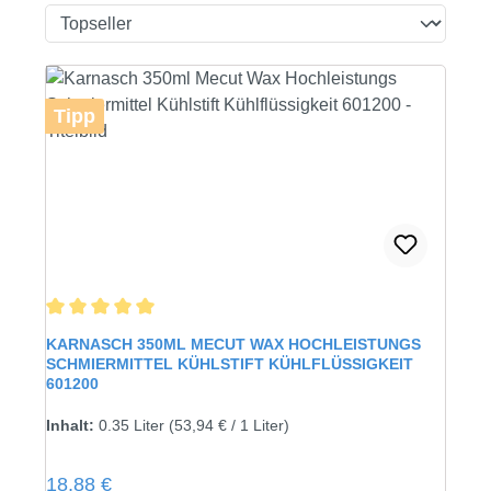
Tipp
Durchschnittliche Bewertung von 5 von 5 Sternen
KARNASCH 350ML MECUT WAX HOCHLEISTUNGS
SCHMIERMITTEL KÜHLSTIFT KÜHLFLÜSSIGKEIT
601200
Inhalt:
0.35 Liter
(53,94 € / 1 Liter)
Regulärer Preis:
18,88 €