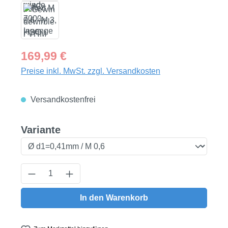
Regulärer Preis:
169,99 €
Preise inkl. MwSt. zzgl. Versandkosten
Versandkostenfrei
auswählen
Variante
Produkt Anzahl: Gib den gewünschten Wert
In den Warenkorb