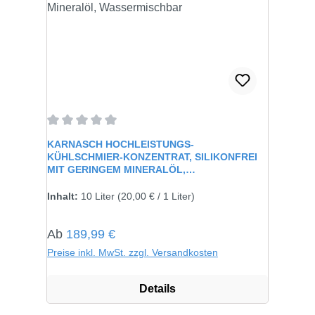
Durchschnittliche Bewertung von 0 von 5 Sternen
KARNASCH HOCHLEISTUNGS-
KÜHLSCHMIER-KONZENTRAT, SILIKONFREI
MIT GERINGEM MINERALÖL,
WASSERMISCHBAR
Inhalt:
10 Liter
(20,00 € / 1 Liter)
Regulärer Preis:
Ab
189,99 €
Preise inkl. MwSt. zzgl. Versandkosten
Details