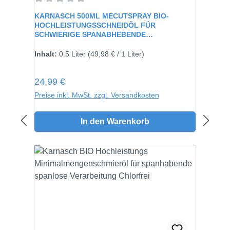
Durchschnittliche Bewertung von 0 von 5 Sternen
KARNASCH 500ML MECUTSPRAY BIO-
HOCHLEISTUNGSSCHNEIDÖL FÜR
SCHWIERIGE SPANABHEBENDE
VERARBEITUNG 60115
Inhalt:
0.5 Liter
(49,98 € / 1 Liter)
Regulärer Preis:
24,99 €
Preise inkl. MwSt. zzgl. Versandkosten
In den Warenkorb