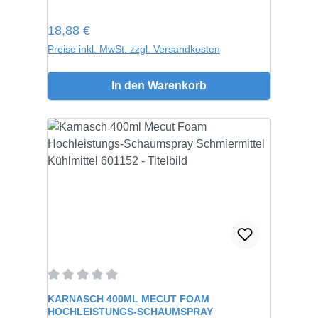
Regulärer Preis:
18,88 €
Preise inkl. MwSt. zzgl. Versandkosten
In den Warenkorb
Durchschnittliche Bewertung von 0 von 5 Sternen
KARNASCH 400ML MECUT FOAM
HOCHLEISTUNGS-SCHAUMSPRAY