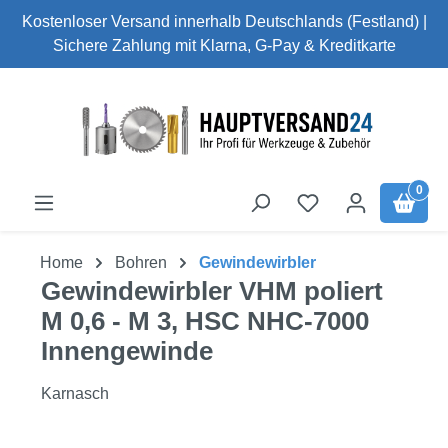
Kostenloser Versand innerhalb Deutschlands (Festland) |
Zum Hauptinhalt springen
Sichere Zahlung mit Klarna, G-Pay & Kreditkarte
0
Home
Bohren
Gewindewirbler
Gewindewirbler VHM poliert
M 0,6 - M 3, HSC NHC-7000
Innengewinde
Karnasch