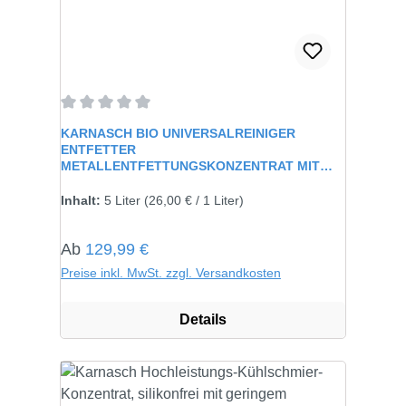
Durchschnittliche Bewertung von 0 von 5 Sternen
KARNASCH BIO UNIVERSALREINIGER
ENTFETTER
METALLENTFETTUNGSKONZENTRAT MIT
KORROSIONSSCHUTZ 601160 601
Inhalt:
5 Liter
(26,00 € / 1 Liter)
Regulärer Preis:
Ab
129,99 €
Preise inkl. MwSt. zzgl. Versandkosten
Details