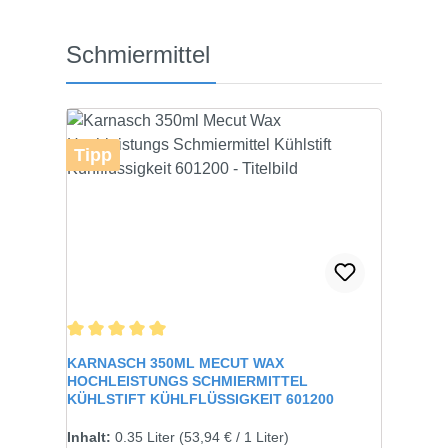
Produktgalerie überspringen
Schmiermittel
Tipp
Durchschnittliche Bewertung von 5 von 5 Sternen
KARNASCH 350ML MECUT WAX
HOCHLEISTUNGS SCHMIERMITTEL
KÜHLSTIFT KÜHLFLÜSSIGKEIT 601200
Inhalt:
0.35 Liter
(53,94 € / 1 Liter)