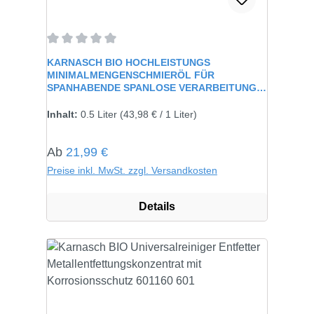
Durchschnittliche Bewertung von 0 von 5 Sternen
KARNASCH BIO HOCHLEISTUNGS
MINIMALMENGENSCHMIERÖL FÜR
SPANHABENDE SPANLOSE VERARBEITUNG
CHLORFREI
Inhalt:
0.5 Liter
(43,98 € / 1 Liter)
Regulärer Preis:
Ab
21,99 €
Preise inkl. MwSt. zzgl. Versandkosten
Details