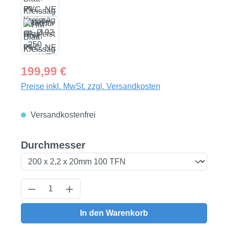
Regulärer Preis:
199,99 €
Preise inkl. MwSt. zzgl. Versandkosten
Versandkostenfrei
auswählen
Durchmesser
Produkt Anzahl: Gib den gewünschten Wert
In den Warenkorb