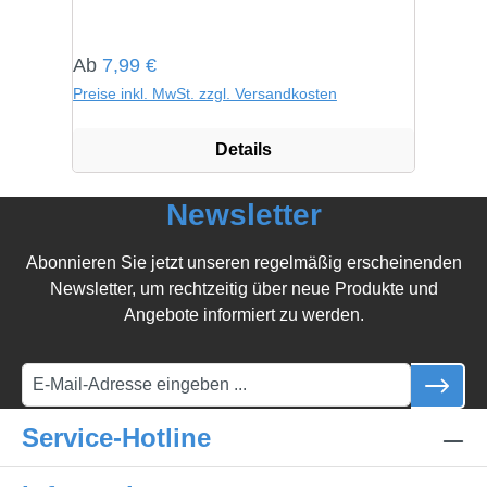
Regulärer Preis:
Ab
7,99 €
Preise inkl. MwSt. zzgl. Versandkosten
Details
Newsletter
Abonnieren Sie jetzt unseren regelmäßig erscheinenden
Newsletter, um rechtzeitig über neue Produkte und
Angebote informiert zu werden.
Service-Hotline