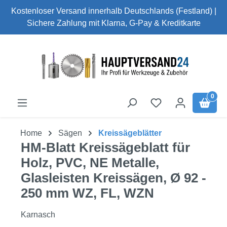
Kostenloser Versand innerhalb Deutschlands (Festland) |
Zum Hauptinhalt springen
Sichere Zahlung mit Klarna, G-Pay & Kreditkarte
0
Home
Sägen
Kreissägeblätter
HM-Blatt Kreissägeblatt für
Holz, PVC, NE Metalle,
Glasleisten Kreissägen, Ø 92 -
250 mm WZ, FL, WZN
Karnasch