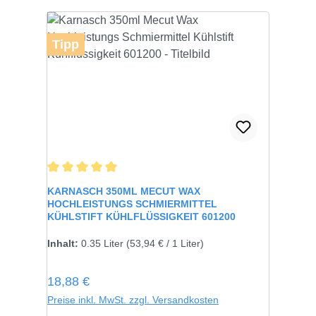
Tipp
Durchschnittliche Bewertung von 5 von 5 Sternen
KARNASCH 350ML MECUT WAX
HOCHLEISTUNGS SCHMIERMITTEL
KÜHLSTIFT KÜHLFLÜSSIGKEIT 601200
Inhalt:
0.35 Liter
(53,94 € / 1 Liter)
Regulärer Preis:
18,88 €
Preise inkl. MwSt. zzgl. Versandkosten