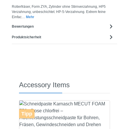
Rotierfräser, Form ZYA, Zylinder ohne Stirnverzahnung, HP5
Verzahnung, unbeschichtet. HP-5-Verzahnung. Extrem feine
Einfac…
Mehr
Bewertungen
Produktsicherheit
Produktgalerie überspringen
Accessory Items
Tipp