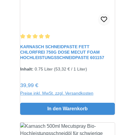
Durchschnittliche Bewertung von 5 von 5 Sternen
KARNASCH SCHNEIDPASTE FETT
CHLORFREI 750G DOSE MECUT FOAM
HOCHLEISTUNGSSCHNEIDPASTE 601157
Inhalt:
750 gramm
Inhalt:
0.75 Liter
(53,32 € / 1 Liter)
Regulärer Preis:
39,99 €
Preise inkl. MwSt. zzgl. Versandkosten
In den Warenkorb