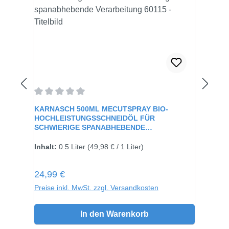
Durchschnittliche Bewertung von 0 von 5 Sternen
KARNASCH 500ML MECUTSPRAY BIO-
HOCHLEISTUNGSSCHNEIDÖL FÜR
SCHWIERIGE SPANABHEBENDE
VERARBEITUNG 60115
Inhalt:
0.5 Liter
(49,98 € / 1 Liter)
Regulärer Preis:
24,99 €
Preise inkl. MwSt. zzgl. Versandkosten
In den Warenkorb