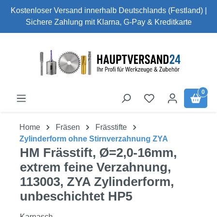
Kostenloser Versand innerhalb Deutschlands (Festland) |
Zum Hauptinhalt springen
Sichere Zahlung mit Klarna, G-Pay & Kreditkarte
0
Home
Fräsen
Frässtifte
Zylinderform ohne Stirnverzahnung ZYA
HM Frässtift, Ø=2,0-16mm,
extrem feine Verzahnung,
113003, ZYA Zylinderform,
unbeschichtet HP5
Karnasch