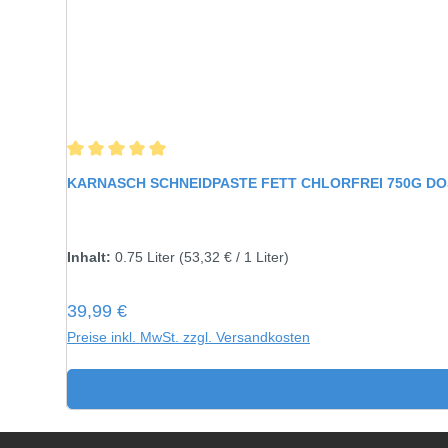
Durchschnittliche Bewertung von 5 von 5 Sternen
KARNASCH SCHNEIDPASTE FETT CHLORFREI 750G D
Inhalt:
750 gramm
Inhalt:
0.75 Liter
(53,32 € / 1 Liter)
Regulärer Preis:
39,99 €
Preise inkl. MwSt. zzgl. Versandkosten