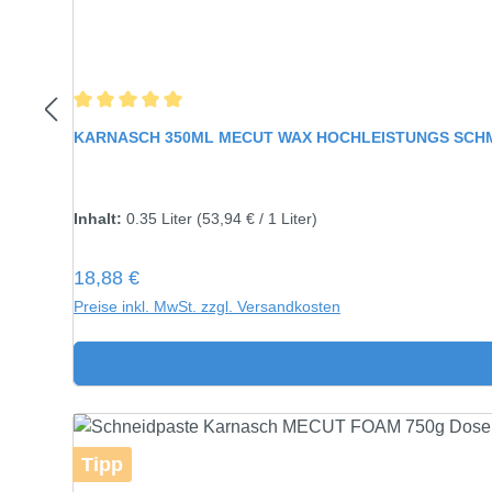
Durchschnittliche Bewertung von 5 von 5 Sternen
KARNASCH 350ML MECUT WAX HOCHLEISTUNGS SCHMI
Inhalt:
0.35 Liter
(53,94 € / 1 Liter)
Regulärer Preis:
18,88 €
Preise inkl. MwSt. zzgl. Versandkosten
Tipp