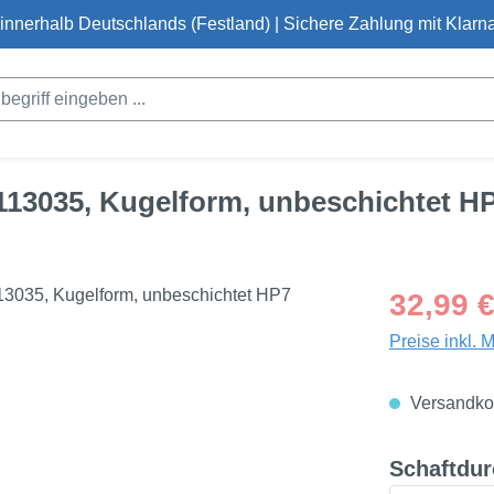
innerhalb Deutschlands (Festland) | Sichere Zahlung mit Klarna
 113035, Kugelform, unbeschichtet H
Regulärer Pre
32,99 
Preise inkl. 
Versandkos
Schaftdu