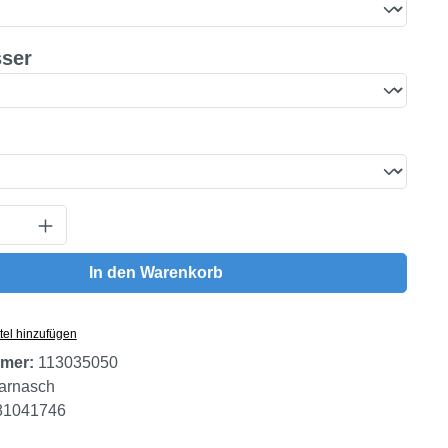
auswählen
ser
wählen
Anzahl: Gib den gewünschten Wert ein oder
In den Warenkorb
tel hinzufügen
mer:
113035050
arnasch
81041746