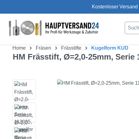
Kostenloser Versand 
um Hauptinhalt springen
Zur Suche springen
Home
Fräsen
Frässtifte
Kugelform KUD
HM Frässtift, Ø=2,0-25mm, Serie
Bildergalerie überspringen