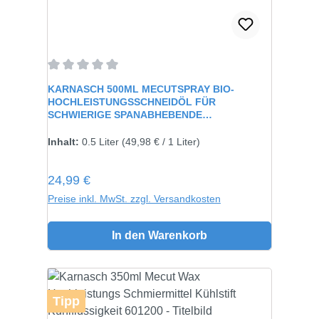
Durchschnittliche Bewertung von 0 von 5 Sternen
KARNASCH 500ML MECUTSPRAY BIO-
HOCHLEISTUNGSSCHNEIDÖL FÜR
SCHWIERIGE SPANABHEBENDE
VERARBEITUNG 60115
Inhalt:
0.5 Liter
(49,98 € / 1 Liter)
Regulärer Preis:
24,99 €
Preise inkl. MwSt. zzgl. Versandkosten
In den Warenkorb
Tipp