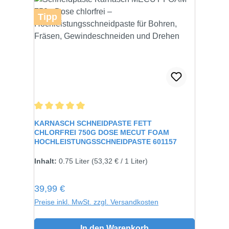
Tipp
Durchschnittliche Bewertung von 5 von 5 Sternen
KARNASCH SCHNEIDPASTE FETT
CHLORFREI 750G DOSE MECUT FOAM
HOCHLEISTUNGSSCHNEIDPASTE 601157
Inhalt:
750 gramm
Inhalt:
0.75 Liter
(53,32 € / 1 Liter)
Regulärer Preis:
39,99 €
Preise inkl. MwSt. zzgl. Versandkosten
In den Warenkorb