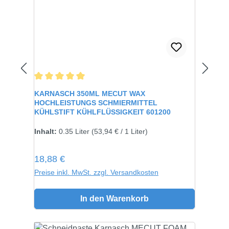
Durchschnittliche Bewertung von 5 von 5 Sternen
KARNASCH 350ML MECUT WAX
HOCHLEISTUNGS SCHMIERMITTEL
KÜHLSTIFT KÜHLFLÜSSIGKEIT 601200
Inhalt:
0.35 Liter
(53,94 € / 1 Liter)
Regulärer Preis:
18,88 €
Preise inkl. MwSt. zzgl. Versandkosten
In den Warenkorb