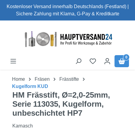
Kostenloser Versand innerhalb Deutschlands (Festland) |
Zum Hauptinhalt springen
Sichere Zahlung mit Klarna, G-Pay & Kreditkarte
0
Home
Fräsen
Frässtifte
Kugelform KUD
HM Frässtift, Ø=2,0-25mm,
Serie 113035, Kugelform,
unbeschichtet HP7
Karnasch