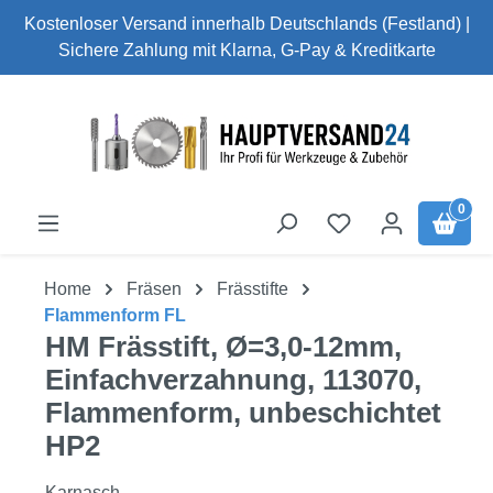
Kostenloser Versand innerhalb Deutschlands (Festland) |
Zum Hauptinhalt springen
Sichere Zahlung mit Klarna, G-Pay & Kreditkarte
0
Home
Fräsen
Frässtifte
Flammenform FL
HM Frässtift, Ø=3,0-12mm,
Einfachverzahnung, 113070,
Flammenform, unbeschichtet
HP2
Karnasch