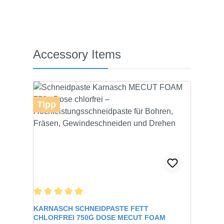
Produktgalerie überspringen
Accessory Items
Tipp
Durchschnittliche Bewertung von 5 von 5 Sternen
KARNASCH SCHNEIDPASTE FETT
CHLORFREI 750G DOSE MECUT FOAM