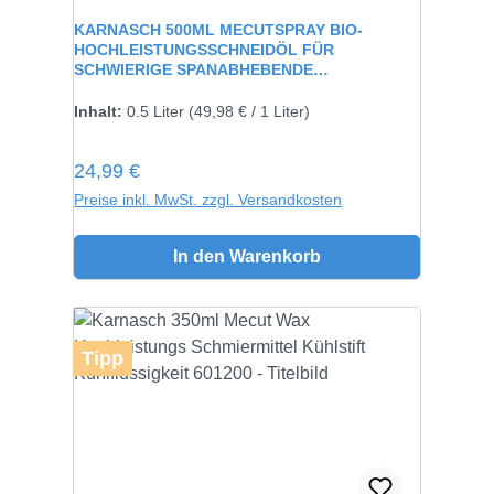
Durchschnittliche Bewertung von 0 von 5 Sternen
KARNASCH 500ML MECUTSPRAY BIO-
HOCHLEISTUNGSSCHNEIDÖL FÜR
SCHWIERIGE SPANABHEBENDE
VERARBEITUNG 60115
Inhalt:
0.5 Liter
(49,98 € / 1 Liter)
Regulärer Preis:
24,99 €
Preise inkl. MwSt. zzgl. Versandkosten
In den Warenkorb
Tipp