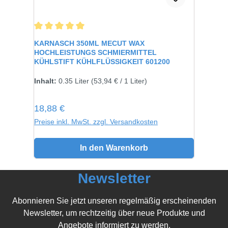
Durchschnittliche Bewertung von 5 von 5 Sternen
KARNASCH 350ML MECUT WAX
HOCHLEISTUNGS SCHMIERMITTEL
KÜHLSTIFT KÜHLFLÜSSIGKEIT 601200
Inhalt:
0.35 Liter
(53,94 € / 1 Liter)
Regulärer Preis:
18,88 €
Preise inkl. MwSt. zzgl. Versandkosten
In den Warenkorb
Newsletter
Abonnieren Sie jetzt unseren regelmäßig erscheinenden
Newsletter, um rechtzeitig über neue Produkte und
Angebote informiert zu werden.