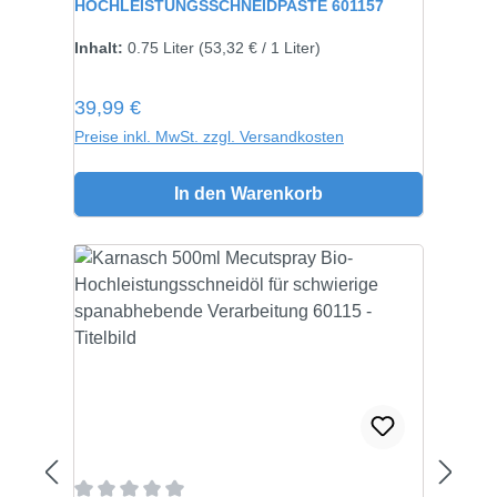
HOCHLEISTUNGSSCHNEIDPASTE 601157
Inhalt:
750 gramm
Inhalt:
0.75 Liter
(53,32 € / 1 Liter)
Regulärer Preis:
39,99 €
Preise inkl. MwSt. zzgl. Versandkosten
In den Warenkorb