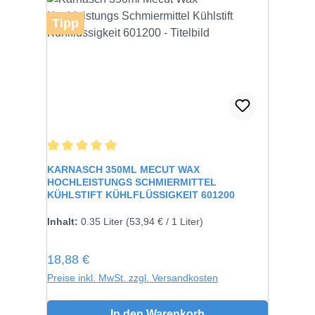
Tipp
Durchschnittliche Bewertung von 5 von 5 Sternen
KARNASCH 350ML MECUT WAX
HOCHLEISTUNGS SCHMIERMITTEL
KÜHLSTIFT KÜHLFLÜSSIGKEIT 601200
Inhalt:
0.35 Liter
(53,94 € / 1 Liter)
Regulärer Preis:
18,88 €
Preise inkl. MwSt. zzgl. Versandkosten
In den Warenkorb