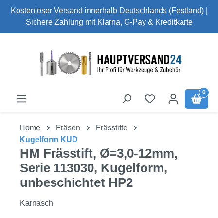
Kostenloser Versand innerhalb Deutschlands (Festland) |
Zum Hauptinhalt springen
Sichere Zahlung mit Klarna, G-Pay & Kreditkarte
0
Home
Fräsen
Frässtifte
Kugelform KUD
HM Frässtift, Ø=3,0-12mm,
Serie 113030, Kugelform,
unbeschichtet HP2
Karnasch