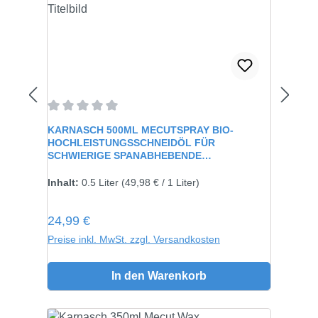
Durchschnittliche Bewertung von 0 von 5 Sternen
KARNASCH 500ML MECUTSPRAY BIO-
HOCHLEISTUNGSSCHNEIDÖL FÜR
SCHWIERIGE SPANABHEBENDE
VERARBEITUNG 60115
Inhalt:
0.5 Liter
(49,98 € / 1 Liter)
Regulärer Preis:
24,99 €
Preise inkl. MwSt. zzgl. Versandkosten
In den Warenkorb