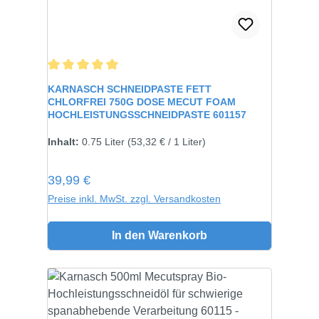
Durchschnittliche Bewertung von 5 von 5 Sternen
KARNASCH SCHNEIDPASTE FETT
CHLORFREI 750G DOSE MECUT FOAM
HOCHLEISTUNGSSCHNEIDPASTE 601157
Inhalt:
750 gramm
Inhalt:
0.75 Liter
(53,32 € / 1 Liter)
Regulärer Preis:
39,99 €
Preise inkl. MwSt. zzgl. Versandkosten
In den Warenkorb