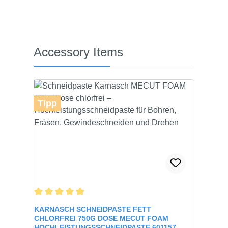
Produktgalerie überspringen
Accessory Items
Tipp
Durchschnittliche Bewertung von 5 von 5 Sternen
KARNASCH SCHNEIDPASTE FETT
CHLORFREI 750G DOSE MECUT FOAM
HOCHLEISTUNGSSCHNEIDPASTE 601157