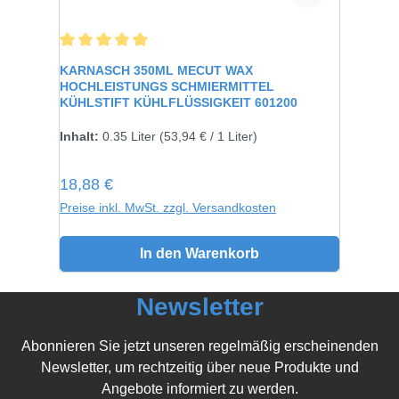
Durchschnittliche Bewertung von 5 von 5 Sternen
KARNASCH 350ML MECUT WAX
HOCHLEISTUNGS SCHMIERMITTEL
KÜHLSTIFT KÜHLFLÜSSIGKEIT 601200
Inhalt:
0.35 Liter
(53,94 € / 1 Liter)
Regulärer Preis:
18,88 €
Preise inkl. MwSt. zzgl. Versandkosten
In den Warenkorb
Newsletter
Abonnieren Sie jetzt unseren regelmäßig erscheinenden
Newsletter, um rechtzeitig über neue Produkte und
Angebote informiert zu werden.