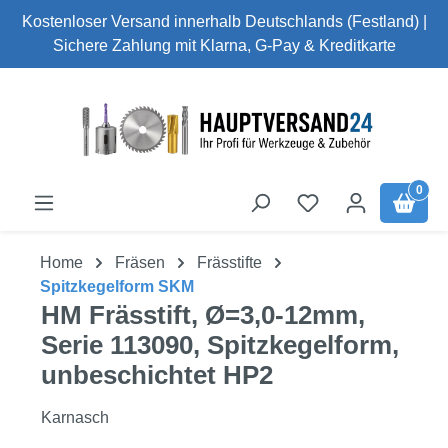
Kostenloser Versand innerhalb Deutschlands (Festland) |
Zum Hauptinhalt springen
Sichere Zahlung mit Klarna, G-Pay & Kreditkarte
0
Home
Fräsen
Frässtifte
Spitzkegelform SKM
HM Frässtift, Ø=3,0-12mm,
Serie 113090, Spitzkegelform,
unbeschichtet HP2
Karnasch