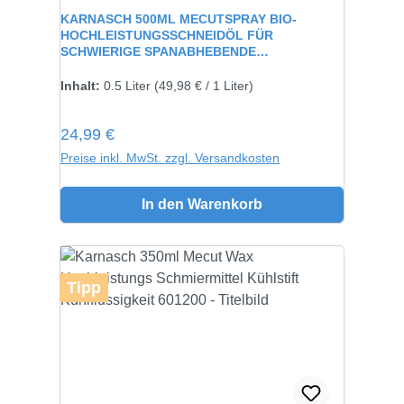
Durchschnittliche Bewertung von 0 von 5 Sternen
KARNASCH 500ML MECUTSPRAY BIO-
HOCHLEISTUNGSSCHNEIDÖL FÜR
SCHWIERIGE SPANABHEBENDE
VERARBEITUNG 60115
Inhalt:
0.5 Liter
(49,98 € / 1 Liter)
Regulärer Preis:
24,99 €
Preise inkl. MwSt. zzgl. Versandkosten
In den Warenkorb
Tipp