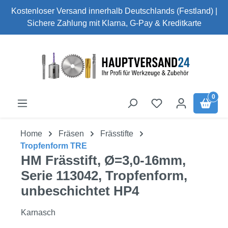
Kostenloser Versand innerhalb Deutschlands (Festland) |
Zum Hauptinhalt springen
Sichere Zahlung mit Klarna, G-Pay & Kreditkarte
0
Home
Fräsen
Frässtifte
Tropfenform TRE
HM Frässtift, Ø=3,0-16mm,
Serie 113042, Tropfenform,
unbeschichtet HP4
Karnasch