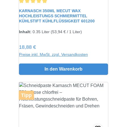
Durchschnittliche Bewertung von 5 von 5 Sternen
KARNASCH 350ML MECUT WAX
HOCHLEISTUNGS SCHMIERMITTEL
KÜHLSTIFT KÜHLFLÜSSIGKEIT 601200
Inhalt:
0.35 Liter
(53,94 € / 1 Liter)
Regulärer Preis:
18,88 €
Preise inkl. MwSt. zzgl. Versandkosten
In den Warenkorb
Tipp