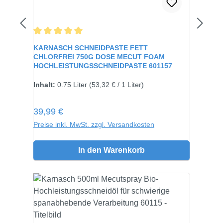
Durchschnittliche Bewertung von 5 von 5 Sternen
KARNASCH SCHNEIDPASTE FETT
CHLORFREI 750G DOSE MECUT FOAM
HOCHLEISTUNGSSCHNEIDPASTE 601157
Inhalt:
750 gramm
Inhalt:
0.75 Liter
(53,32 € / 1 Liter)
Regulärer Preis:
39,99 €
Preise inkl. MwSt. zzgl. Versandkosten
In den Warenkorb