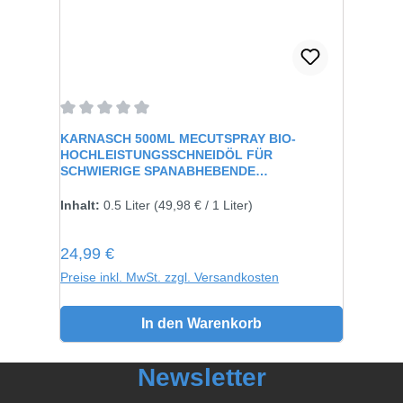
Durchschnittliche Bewertung von 0 von 5 Sternen
KARNASCH 500ML MECUTSPRAY BIO-
HOCHLEISTUNGSSCHNEIDÖL FÜR
SCHWIERIGE SPANABHEBENDE
VERARBEITUNG 60115
Inhalt:
0.5 Liter
(49,98 € / 1 Liter)
Regulärer Preis:
24,99 €
Preise inkl. MwSt. zzgl. Versandkosten
In den Warenkorb
Newsletter