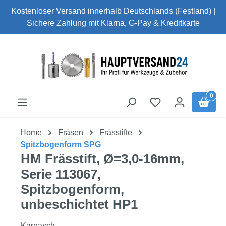
Kostenloser Versand innerhalb Deutschlands (Festland) |
Zum Hauptinhalt springen
Sichere Zahlung mit Klarna, G-Pay & Kreditkarte
0
Home
Fräsen
Frässtifte
Spitzbogenform SPG
HM Frässtift, Ø=3,0-16mm,
Serie 113067,
Spitzbogenform,
unbeschichtet HP1
Karnasch