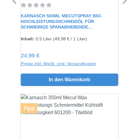
Durchschnittliche Bewertung von 0 von 5 Sternen
KARNASCH 500ML MECUTSPRAY BIO-
HOCHLEISTUNGSSCHNEIDÖL FÜR
SCHWIERIGE SPANABHEBENDE
VERARBEITUNG 60115
Inhalt:
0.5 Liter
(49,98 € / 1 Liter)
Regulärer Preis:
24,99 €
Preise inkl. MwSt. zzgl. Versandkosten
In den Warenkorb
Tipp