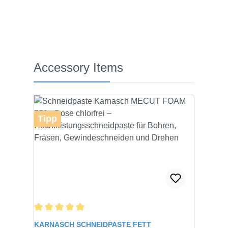
Produktgalerie überspringen
Accessory Items
Tipp
Durchschnittliche Bewertung von 5 von 5 Sternen
KARNASCH SCHNEIDPASTE FETT