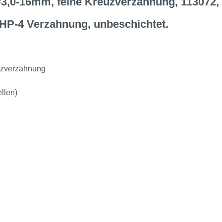
Ø=3,0-16mm, feine Kreuzverzahnung, 113072
 HP-4 Verzahnung, unbeschichtet.
euzverzahnung
llen)