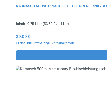
Durchschnittliche Bewertung von 5 von 5 Sternen
KARNASCH SCHNEIDPASTE FETT CHLORFREI 750G D
Inhalt:
750 gramm
Inhalt:
0.75 Liter
(53,32 € / 1 Liter)
Regulärer Preis:
39,99 €
Preise inkl. MwSt. zzgl. Versandkosten