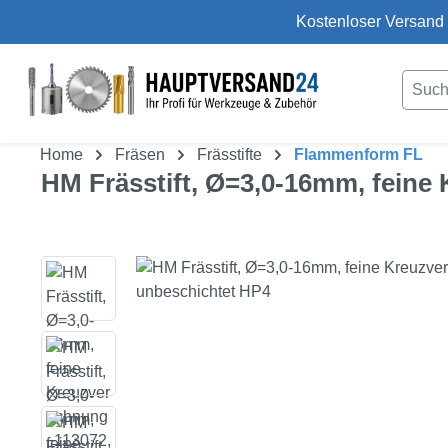
Kostenloser Versand 
um Hauptinhalt springen
Zur Suche springen
Home
Fräsen
Frässtifte
Flammenform FL
HM Frässtift, Ø=3,0-16mm, fein
Bildergalerie überspringen