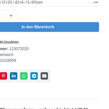
Anzahl: Gib den gewünschten Wert ein oder
In den Warenkorb
tel hinzufügen
mer:
113072020
arnasch
81016959