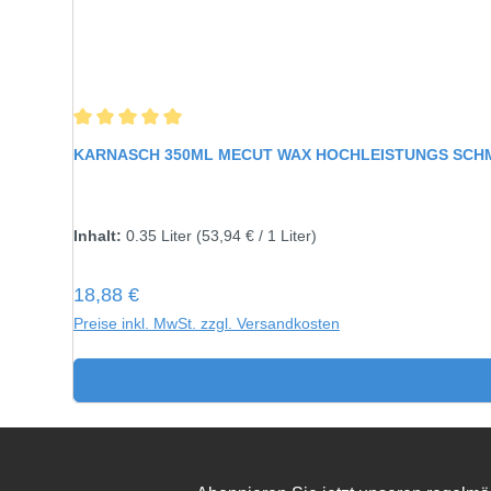
Durchschnittliche Bewertung von 5 von 5 Sternen
KARNASCH 350ML MECUT WAX HOCHLEISTUNGS SCHMI
Inhalt:
0.35 Liter
(53,94 € / 1 Liter)
Regulärer Preis:
18,88 €
Preise inkl. MwSt. zzgl. Versandkosten