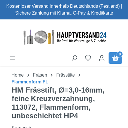
Kostenloser Versand innerhalb Deutschlands (Festland) |
Zum Hauptinhalt springen
Sichere Zahlung mit Klarna, G-Pay & Kreditkarte
0
Home
Fräsen
Frässtifte
Flammenform FL
HM Frässtift, Ø=3,0-16mm,
feine Kreuzverzahnung,
113072, Flammenform,
unbeschichtet HP4
Karnasch