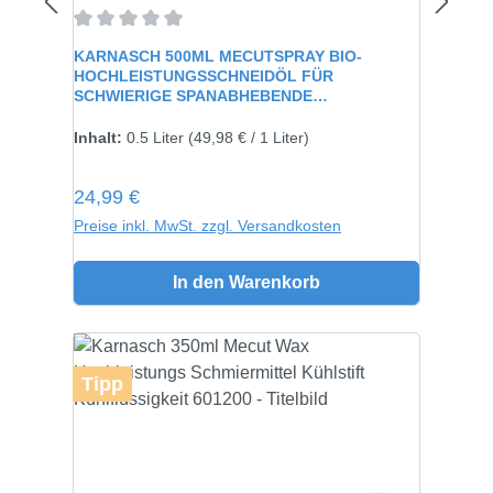
Durchschnittliche Bewertung von 0 von 5 Sternen
KARNASCH 500ML MECUTSPRAY BIO-
HOCHLEISTUNGSSCHNEIDÖL FÜR
SCHWIERIGE SPANABHEBENDE
VERARBEITUNG 60115
Inhalt:
0.5 Liter
(49,98 € / 1 Liter)
Regulärer Preis:
24,99 €
Preise inkl. MwSt. zzgl. Versandkosten
In den Warenkorb
Tipp