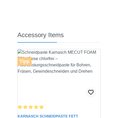
Produktgalerie überspringen
Accessory Items
Tipp
Durchschnittliche Bewertung von 5 von 5 Sternen
KARNASCH SCHNEIDPASTE FETT