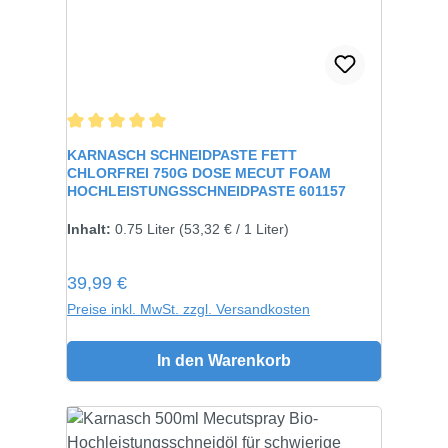
Durchschnittliche Bewertung von 5 von 5 Sternen
KARNASCH SCHNEIDPASTE FETT
CHLORFREI 750G DOSE MECUT FOAM
HOCHLEISTUNGSSCHNEIDPASTE 601157
Inhalt:
750 gramm
Inhalt:
0.75 Liter
(53,32 € / 1 Liter)
Regulärer Preis:
39,99 €
Preise inkl. MwSt. zzgl. Versandkosten
In den Warenkorb