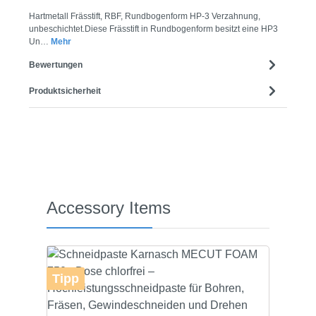
Hartmetall Frässtift, RBF, Rundbogenform HP-3 Verzahnung,
unbeschichtet.Diese Frässtift in Rundbogenform besitzt eine HP3
Un…
Mehr
Bewertungen
Produktsicherheit
Produktgalerie überspringen
Accessory Items
Tipp