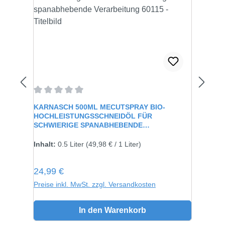
Durchschnittliche Bewertung von 0 von 5 Sternen
KARNASCH 500ML MECUTSPRAY BIO-
HOCHLEISTUNGSSCHNEIDÖL FÜR
SCHWIERIGE SPANABHEBENDE
VERARBEITUNG 60115
Inhalt:
0.5 Liter
(49,98 € / 1 Liter)
Regulärer Preis:
24,99 €
Preise inkl. MwSt. zzgl. Versandkosten
In den Warenkorb