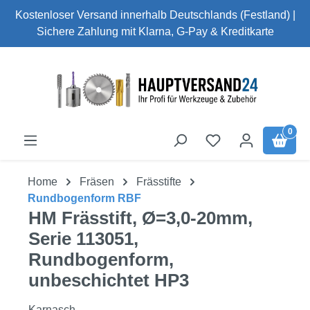
Kostenloser Versand innerhalb Deutschlands (Festland) |
Zum Hauptinhalt springen
Sichere Zahlung mit Klarna, G-Pay & Kreditkarte
0
Home
Fräsen
Frässtifte
Rundbogenform RBF
HM Frässtift, Ø=3,0-20mm,
Serie 113051,
Rundbogenform,
unbeschichtet HP3
Karnasch