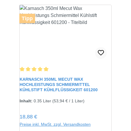
Tipp
Durchschnittliche Bewertung von 5 von 5 Sternen
KARNASCH 350ML MECUT WAX
HOCHLEISTUNGS SCHMIERMITTEL
KÜHLSTIFT KÜHLFLÜSSIGKEIT 601200
Inhalt:
0.35 Liter
(53,94 € / 1 Liter)
Regulärer Preis:
18,88 €
Preise inkl. MwSt. zzgl. Versandkosten