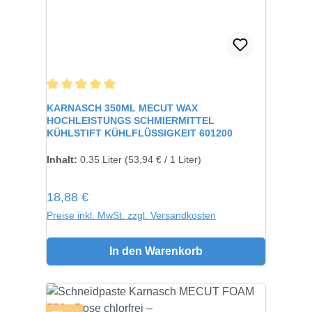
Durchschnittliche Bewertung von 5 von 5 Sternen
KARNASCH 350ML MECUT WAX
HOCHLEISTUNGS SCHMIERMITTEL
KÜHLSTIFT KÜHLFLÜSSIGKEIT 601200
Inhalt:
0.35 Liter
(53,94 € / 1 Liter)
Regulärer Preis:
18,88 €
Preise inkl. MwSt. zzgl. Versandkosten
In den Warenkorb