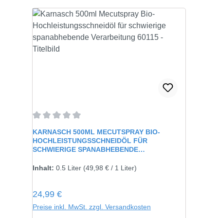
Durchschnittliche Bewertung von 0 von 5 Sternen
KARNASCH 500ML MECUTSPRAY BIO-
HOCHLEISTUNGSSCHNEIDÖL FÜR
SCHWIERIGE SPANABHEBENDE
VERARBEITUNG 60115
Inhalt:
0.5 Liter
(49,98 € / 1 Liter)
Regulärer Preis:
24,99 €
Preise inkl. MwSt. zzgl. Versandkosten