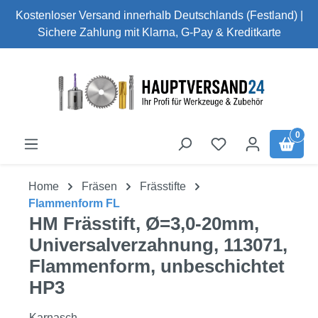
Kostenloser Versand innerhalb Deutschlands (Festland) |
Zum Hauptinhalt springen
Sichere Zahlung mit Klarna, G-Pay & Kreditkarte
0
Home
Fräsen
Frässtifte
Flammenform FL
HM Frässtift, Ø=3,0-20mm,
Universalverzahnung, 113071,
Flammenform, unbeschichtet
HP3
Karnasch