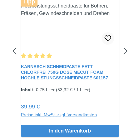
Tipp
Durchschnittliche Bewertung von 5 von 5 Sternen
KARNASCH SCHNEIDPASTE FETT
CHLORFREI 750G DOSE MECUT FOAM
HOCHLEISTUNGSSCHNEIDPASTE 601157
Inhalt:
750 gramm
Inhalt:
0.75 Liter
(53,32 € / 1 Liter)
Regulärer Preis:
39,99 €
Preise inkl. MwSt. zzgl. Versandkosten
In den Warenkorb