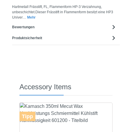
Hartmetall Frässtift, FL, Flammenform HP-3 Verzahnung,
unbeschichtet.Dieser Frässtift in Flammenform besitzt eine HP3
Univer…
Mehr
Bewertungen
Produktsicherheit
Produktgalerie überspringen
Accessory Items
Tipp