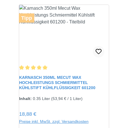
Tipp
Durchschnittliche Bewertung von 5 von 5 Sternen
KARNASCH 350ML MECUT WAX
HOCHLEISTUNGS SCHMIERMITTEL
KÜHLSTIFT KÜHLFLÜSSIGKEIT 601200
Inhalt:
0.35 Liter
(53,94 € / 1 Liter)
Regulärer Preis:
18,88 €
Preise inkl. MwSt. zzgl. Versandkosten