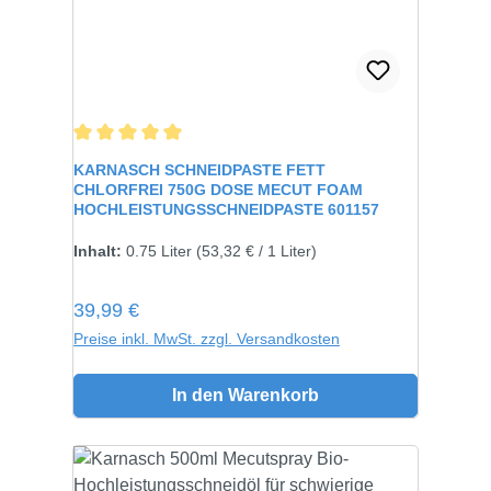
Durchschnittliche Bewertung von 5 von 5 Sternen
KARNASCH SCHNEIDPASTE FETT
CHLORFREI 750G DOSE MECUT FOAM
HOCHLEISTUNGSSCHNEIDPASTE 601157
Inhalt:
750 gramm
Inhalt:
0.75 Liter
(53,32 € / 1 Liter)
Regulärer Preis:
39,99 €
Preise inkl. MwSt. zzgl. Versandkosten
In den Warenkorb