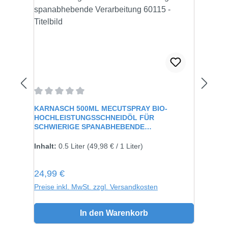
Durchschnittliche Bewertung von 0 von 5 Sternen
KARNASCH 500ML MECUTSPRAY BIO-
HOCHLEISTUNGSSCHNEIDÖL FÜR
SCHWIERIGE SPANABHEBENDE
VERARBEITUNG 60115
Inhalt:
0.5 Liter
(49,98 € / 1 Liter)
Regulärer Preis:
24,99 €
Preise inkl. MwSt. zzgl. Versandkosten
In den Warenkorb