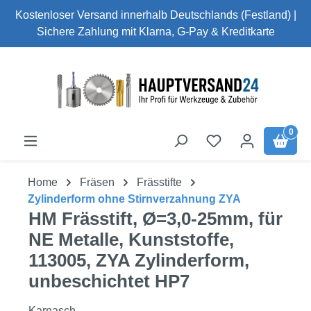
Kostenloser Versand innerhalb Deutschlands (Festland) |
Zum Hauptinhalt springen
Sichere Zahlung mit Klarna, G-Pay & Kreditkarte
0
Home
Fräsen
Frässtifte
Zylinderform ohne Stirnverzahnung ZYA
HM Frässtift, Ø=3,0-25mm, für
NE Metalle, Kunststoffe,
113005, ZYA Zylinderform,
unbeschichtet HP7
Karnasch