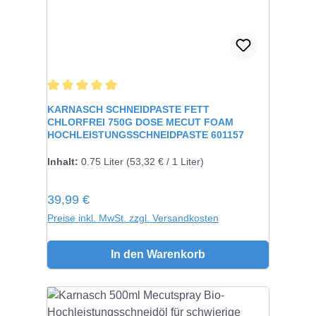
Durchschnittliche Bewertung von 5 von 5 Sternen
KARNASCH SCHNEIDPASTE FETT
CHLORFREI 750G DOSE MECUT FOAM
HOCHLEISTUNGSSCHNEIDPASTE 601157
Inhalt:
750 gramm
Inhalt:
0.75 Liter
(53,32 € / 1 Liter)
Regulärer Preis:
39,99 €
Preise inkl. MwSt. zzgl. Versandkosten
In den Warenkorb