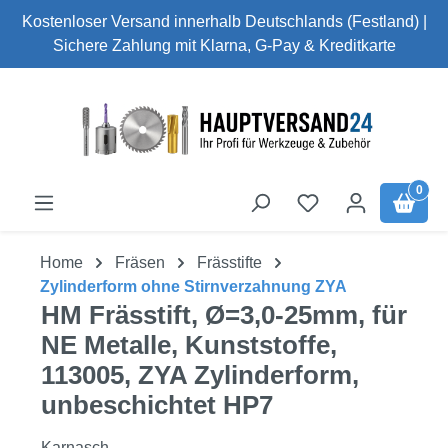
Kostenloser Versand innerhalb Deutschlands (Festland) |
Zum Hauptinhalt springen
Sichere Zahlung mit Klarna, G-Pay & Kreditkarte
0
Home
Fräsen
Frässtifte
Zylinderform ohne Stirnverzahnung ZYA
HM Frässtift, Ø=3,0-25mm, für
NE Metalle, Kunststoffe,
113005, ZYA Zylinderform,
unbeschichtet HP7
Karnasch