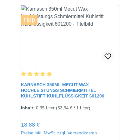
Tipp
Durchschnittliche Bewertung von 5 von 5 Sternen
KARNASCH 350ML MECUT WAX
HOCHLEISTUNGS SCHMIERMITTEL
KÜHLSTIFT KÜHLFLÜSSIGKEIT 601200
Inhalt:
0.35 Liter
(53,94 € / 1 Liter)
Regulärer Preis:
18,88 €
Preise inkl. MwSt. zzgl. Versandkosten