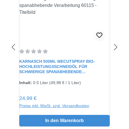
Durchschnittliche Bewertung von 0 von 5 Sternen
KARNASCH 500ML MECUTSPRAY BIO-
HOCHLEISTUNGSSCHNEIDÖL FÜR
SCHWIERIGE SPANABHEBENDE
VERARBEITUNG 60115
Inhalt:
0.5 Liter
(49,98 € / 1 Liter)
Regulärer Preis:
24,99 €
Preise inkl. MwSt. zzgl. Versandkosten
In den Warenkorb