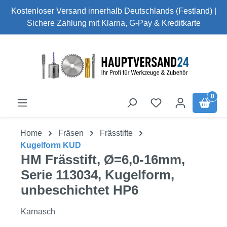
Kostenloser Versand innerhalb Deutschlands (Festland) |
Zum Hauptinhalt springen
Sichere Zahlung mit Klarna, G-Pay & Kreditkarte
0
Home
Fräsen
Frässtifte
Kugelform KUD
HM Frässtift, Ø=6,0-16mm,
Serie 113034, Kugelform,
unbeschichtet HP6
Karnasch