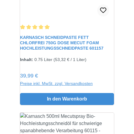
Durchschnittliche Bewertung von 5 von 5 Sternen
KARNASCH SCHNEIDPASTE FETT
CHLORFREI 750G DOSE MECUT FOAM
HOCHLEISTUNGSSCHNEIDPASTE 601157
Inhalt:
750 gramm
Inhalt:
0.75 Liter
(53,32 € / 1 Liter)
Regulärer Preis:
39,99 €
Preise inkl. MwSt. zzgl. Versandkosten
In den Warenkorb