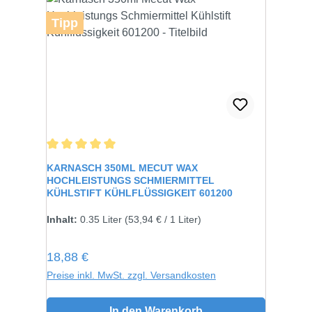
Tipp
Durchschnittliche Bewertung von 5 von 5 Sternen
KARNASCH 350ML MECUT WAX
HOCHLEISTUNGS SCHMIERMITTEL
KÜHLSTIFT KÜHLFLÜSSIGKEIT 601200
Inhalt:
0.35 Liter
(53,94 € / 1 Liter)
Regulärer Preis:
18,88 €
Preise inkl. MwSt. zzgl. Versandkosten
In den Warenkorb