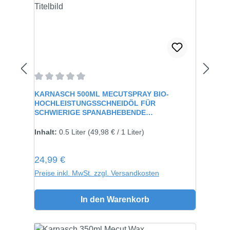
Durchschnittliche Bewertung von 0 von 5 Sternen
KARNASCH 500ML MECUTSPRAY BIO-
HOCHLEISTUNGSSCHNEIDÖL FÜR
SCHWIERIGE SPANABHEBENDE
VERARBEITUNG 60115
Inhalt:
0.5 Liter
(49,98 € / 1 Liter)
Regulärer Preis:
24,99 €
Preise inkl. MwSt. zzgl. Versandkosten
In den Warenkorb