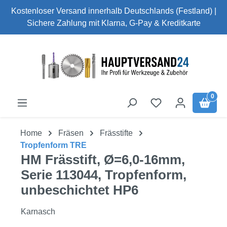
Kostenloser Versand innerhalb Deutschlands (Festland) |
Zum Hauptinhalt springen
Sichere Zahlung mit Klarna, G-Pay & Kreditkarte
0
Home
Fräsen
Frässtifte
Tropfenform TRE
HM Frässtift, Ø=6,0-16mm,
Serie 113044, Tropfenform,
unbeschichtet HP6
Karnasch