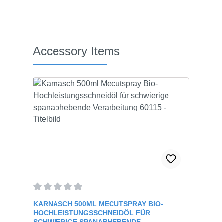
Produktgalerie überspringen
Accessory Items
Durchschnittliche Bewertung von 0 von 5 Sternen
KARNASCH 500ML MECUTSPRAY BIO-
HOCHLEISTUNGSSCHNEIDÖL FÜR
SCHWIERIGE SPANABHEBENDE