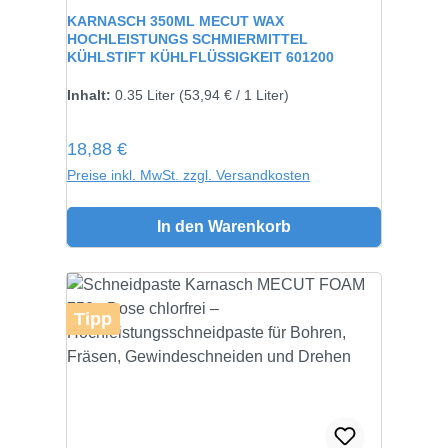
Durchschnittliche Bewertung von 5 von 5 Sternen
KARNASCH 350ML MECUT WAX
HOCHLEISTUNGS SCHMIERMITTEL
KÜHLSTIFT KÜHLFLÜSSIGKEIT 601200
Inhalt:
0.35 Liter
(53,94 € / 1 Liter)
Regulärer Preis:
18,88 €
Preise inkl. MwSt. zzgl. Versandkosten
In den Warenkorb
Tipp