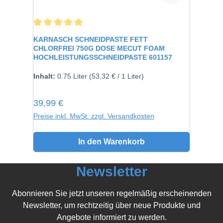
Durchschnittliche Bewertung von 5 von 5 Sternen
KARNASCH SCHNEIDPASTE FETT
CHLORFREI 750G DOSE MECUT FOAM
HOCHLEISTUNGSSCHNEIDPASTE 601157
Inhalt:
750 gramm
Inhalt:
0.75 Liter
(53,32 € / 1 Liter)
Regulärer Preis:
39,99 €
Preise inkl. MwSt. zzgl. Versandkosten
In den Warenkorb
Newsletter
Abonnieren Sie jetzt unseren regelmäßig erscheinenden
Newsletter, um rechtzeitig über neue Produkte und
Angebote informiert zu werden.