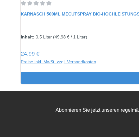
Durchschnittliche Bewertung von 0 von 5 Sternen
KARNASCH 500ML MECUTSPRAY BIO-HOCHLEISTUNGS
Inhalt:
0.5 Liter
(49,98 € / 1 Liter)
Regulärer Preis:
24,99 €
Preise inkl. MwSt. zzgl. Versandkosten
Abonnieren Sie jetzt unseren regelmä