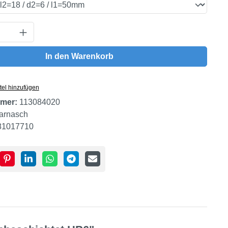
Anzahl: Gib den gewünschten Wert ein oder
In den Warenkorb
tel hinzufügen
mer:
113084020
arnasch
81017710