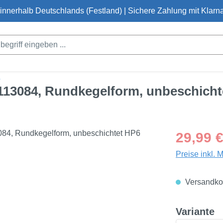
innerhalb Deutschlands (Festland) | Sichere Zahlung mit Klarna
L
 113084, Rundkegelform, unbeschich
Regulärer Pre
29,99 
Preise inkl. 
Versandkos
a
Variante