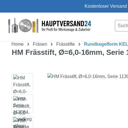
Kostenloser Versand 
um Hauptinhalt springen
Zur Suche springen
Home
Fräsen
Frässtifte
Rundkegelform KE
HM Frässtift, Ø=6,0-16mm, Serie
Bildergalerie überspringen