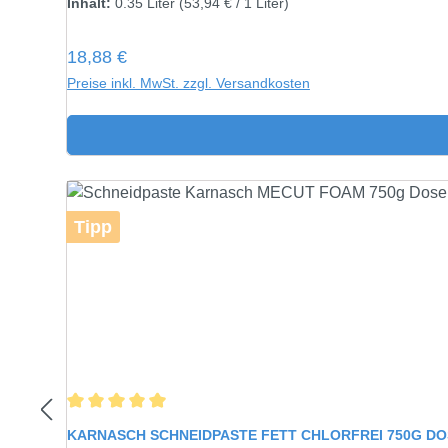
Inhalt:
0.35 Liter
(53,94 € / 1 Liter)
Regulärer Preis:
18,88 €
Preise inkl. MwSt. zzgl. Versandkosten
Tipp
Durchschnittliche Bewertung von 5 von 5 Sternen
KARNASCH SCHNEIDPASTE FETT CHLORFREI 750G D