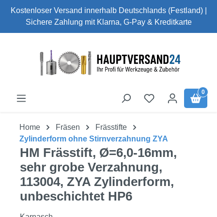
Kostenloser Versand innerhalb Deutschlands (Festland) |
Zum Hauptinhalt springen
Sichere Zahlung mit Klarna, G-Pay & Kreditkarte
0
Home
Fräsen
Frässtifte
Zylinderform ohne Stirnverzahnung ZYA
HM Frässtift, Ø=6,0-16mm,
sehr grobe Verzahnung,
113004, ZYA Zylinderform,
unbeschichtet HP6
Karnasch