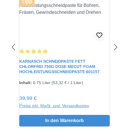
Tipp
Durchschnittliche Bewertung von 5 von 5 Sternen
KARNASCH SCHNEIDPASTE FETT
CHLORFREI 750G DOSE MECUT FOAM
HOCHLEISTUNGSSCHNEIDPASTE 601157
Inhalt:
750 gramm
Inhalt:
0.75 Liter
(53,32 € / 1 Liter)
Regulärer Preis:
39,99 €
Preise inkl. MwSt. zzgl. Versandkosten
In den Warenkorb