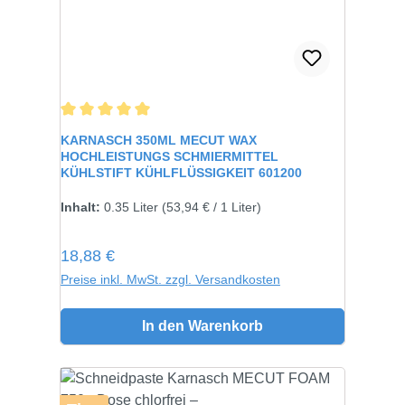
Durchschnittliche Bewertung von 5 von 5 Sternen
KARNASCH 350ML MECUT WAX
HOCHLEISTUNGS SCHMIERMITTEL
KÜHLSTIFT KÜHLFLÜSSIGKEIT 601200
Inhalt:
0.35 Liter
(53,94 € / 1 Liter)
Regulärer Preis:
18,88 €
Preise inkl. MwSt. zzgl. Versandkosten
In den Warenkorb