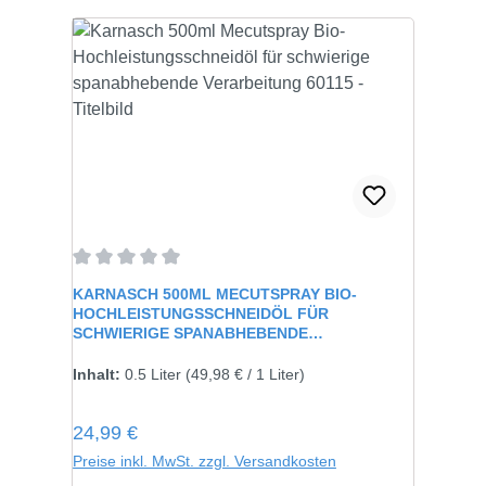
Durchschnittliche Bewertung von 0 von 5 Sternen
KARNASCH 500ML MECUTSPRAY BIO-
HOCHLEISTUNGSSCHNEIDÖL FÜR
SCHWIERIGE SPANABHEBENDE
VERARBEITUNG 60115
Inhalt:
0.5 Liter
(49,98 € / 1 Liter)
Regulärer Preis:
24,99 €
Preise inkl. MwSt. zzgl. Versandkosten