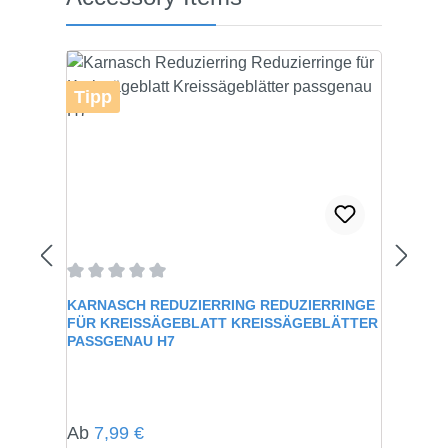
Tipp
Durchschnittliche Bewertung von 0 von 5 Sternen
KARNASCH REDUZIERRING REDUZIERRINGE
FÜR KREISSÄGEBLATT KREISSÄGEBLÄTTER
PASSGENAU H7
Regulärer Preis:
Ab
7,99 €