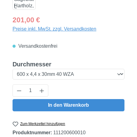
Regulärer Preis:
201,00 €
Preise inkl. MwSt. zzgl. Versandkosten
Versandkostenfrei
auswählen
Durchmesser
Produkt Anzahl: Gib den gewünschten Wert
In den Warenkorb
Zum Merkzettel hinzufügen
Produktnummer:
111200600010