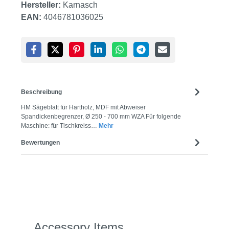
Hersteller:
Karnasch
EAN:
4046781036025
Beschreibung
HM Sägeblatt für Hartholz, MDF mit Abweiser
Spandickenbegrenzer, Ø 250 - 700 mm WZA Für folgende
Maschine: für Tischkreiss…
Mehr
Bewertungen
Produktgalerie überspringen
Accessory Items