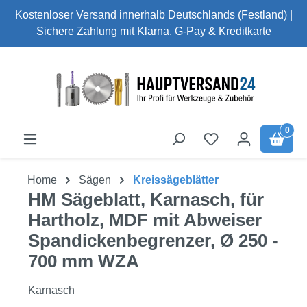
Kostenloser Versand innerhalb Deutschlands (Festland) |
Zum Hauptinhalt springen
Sichere Zahlung mit Klarna, G-Pay & Kreditkarte
0
Home
Sägen
Kreissägeblätter
HM Sägeblatt, Karnasch, für
Hartholz, MDF mit Abweiser
Spandickenbegrenzer, Ø 250 -
700 mm WZA
Karnasch