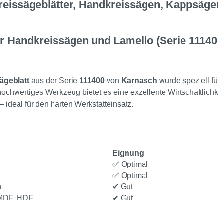
reissägeblätter, Handkreissägen, Kappsäg
ür Handkreissägen und Lamello (Serie 11140
ägeblatt
aus der Serie
111400
von
Karnasch
wurde speziell f
hwertiges Werkzeug bietet es eine exzellente Wirtschaftlichkei
 ideal für den harten Werkstatteinsatz.
Eignung
✅ Optimal
✅ Optimal
n
✔ Gut
, MDF, HDF
✔ Gut