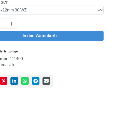
auswählen
ser
Anzahl: Gib den gewünschten Wert ein oder
In den Warenkorb
tel hinzufügen
mer:
111400
arnasch