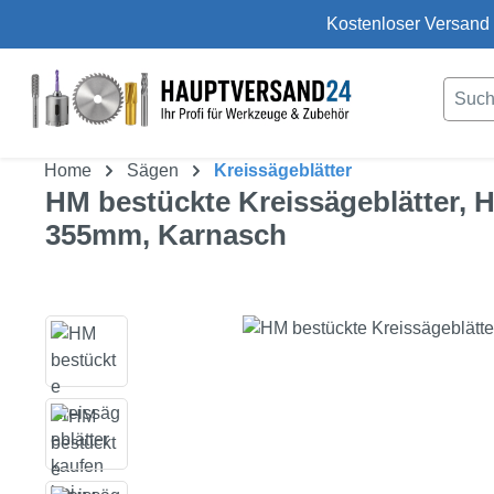
Kostenloser Versand 
um Hauptinhalt springen
Zur Suche springen
Home
Sägen
Kreissägeblätter
HM bestückte Kreissägeblätter,
355mm, Karnasch
Bildergalerie überspringen