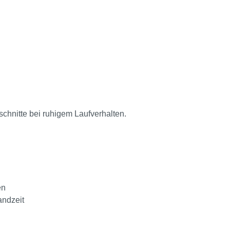
chnitte bei ruhigem Laufverhalten.
en
andzeit