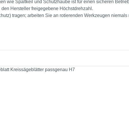
n wie Spaltkeil und Schutzhaube ist für einen sicheren Betrieb
 den Hersteller freigegebene Höchstdrehzahl.
chutz) tragen; arbeiten Sie an rotierenden Werkzeugen niemal