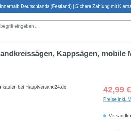
innerhalb Deutschlands (Festland) | Sichere Zahlung mit Klarna
 Handkreissägen, Kappsägen, mobile
Regulärer Pre
42,99 
Preise inkl. 
Versandkos