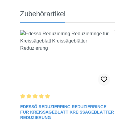
Produktgalerie überspringen
Zubehörartikel
Durchschnittliche Bewertung von 5 von 5 Sternen
EDESSÖ REDUZIERRING REDUZIERRINGE
FÜR KREISSÄGEBLATT KREISSÄGEBLÄTTER
REDUZIERUNG