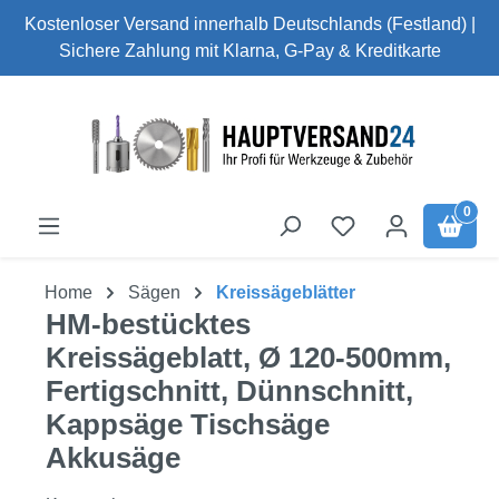
Kostenloser Versand innerhalb Deutschlands (Festland) |
Zum Hauptinhalt springen
Sichere Zahlung mit Klarna, G-Pay & Kreditkarte
0
Home
Sägen
Kreissägeblätter
HM-bestücktes
Kreissägeblatt, Ø 120-500mm,
Fertigschnitt, Dünnschnitt,
Kappsäge Tischsäge
Akkusäge