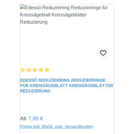
Durchschnittliche Bewertung von 5 von 5 Sternen
EDESSÖ REDUZIERRING REDUZIERRINGE
FÜR KREISSÄGEBLATT KREISSÄGEBLÄTTER
REDUZIERUNG
Regulärer Preis:
Ab
7,99 €
Preise inkl. MwSt. zzgl. Versandkosten