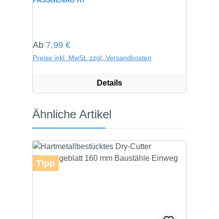
PASSGENAU H7
Regulärer Preis:
Ab
7,99 €
Preise inkl. MwSt. zzgl. Versandkosten
Details
Produktgalerie überspringen
Ähnliche Artikel
Tipp