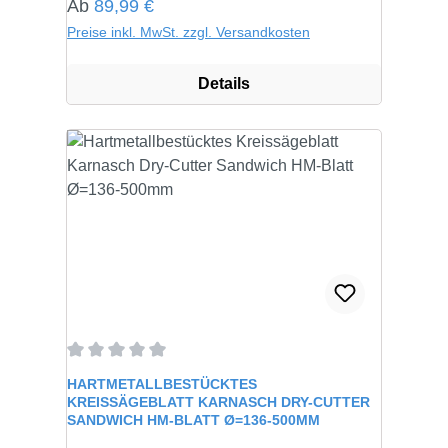
Regulärer Preis:
Ab
89,99 €
Preise inkl. MwSt. zzgl. Versandkosten
Details
Durchschnittliche Bewertung von 0 von 5 Sternen
HARTMETALLBESTÜCKTES
KREISSÄGEBLATT KARNASCH DRY-CUTTER
SANDWICH HM-BLATT Ø=136-500MM