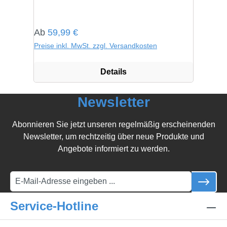
Regulärer Preis:
Ab
59,99 €
Preise inkl. MwSt. zzgl. Versandkosten
Details
Newsletter
Abonnieren Sie jetzt unseren regelmäßig erscheinenden
Newsletter, um rechtzeitig über neue Produkte und
Angebote informiert zu werden.
Service-Hotline