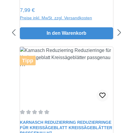
Regulärer Preis:
7,99 €
Preise inkl. MwSt. zzgl. Versandkosten
In den Warenkorb
Tipp
Durchschnittliche Bewertung von 0 von 5 Sternen
KARNASCH REDUZIERRING REDUZIERRINGE
FÜR KREISSÄGEBLATT KREISSÄGEBLÄTTER