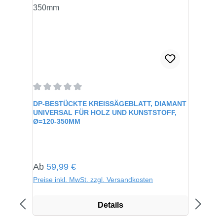
Durchschnittliche Bewertung von 0 von 5 Sternen
DP-BESTÜCKTE KREISSÄGEBLATT, DIAMANT
UNIVERSAL FÜR HOLZ UND KUNSTSTOFF,
Ø=120-350MM
Regulärer Preis:
Ab
59,99 €
Preise inkl. MwSt. zzgl. Versandkosten
Details