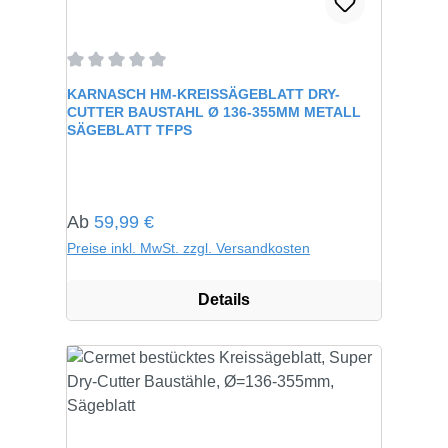
Durchschnittliche Bewertung von 0 von 5 Sternen
KARNASCH HM-KREISSÄGEBLATT DRY-
CUTTER BAUSTAHL Ø 136-355MM METALL
SÄGEBLATT TFPS
Regulärer Preis:
Ab
59,99 €
Preise inkl. MwSt. zzgl. Versandkosten
Details