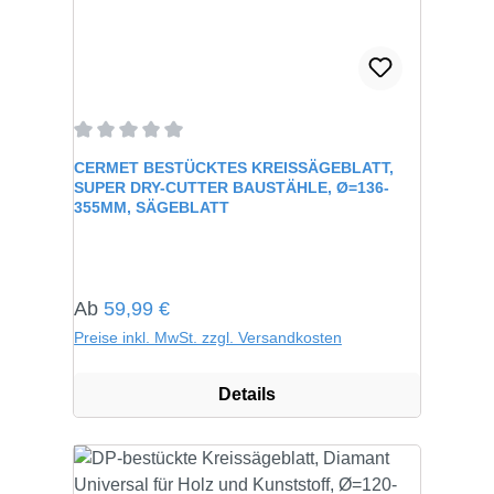
Durchschnittliche Bewertung von 0 von 5 Sternen
CERMET BESTÜCKTES KREISSÄGEBLATT,
SUPER DRY-CUTTER BAUSTÄHLE, Ø=136-
355MM, SÄGEBLATT
Regulärer Preis:
Ab
59,99 €
Preise inkl. MwSt. zzgl. Versandkosten
Details