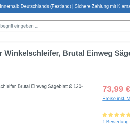
innerhalb Deutschlands (Festland) | Sichere Zahlung mit Klarna
ür Winkelschleifer, Brutal Einweg S
Regulärer Pre
73,99 
Preise inkl. 
Durchschnitt
1 Bewertung