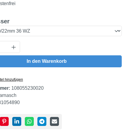
tenfrei
auswählen
ser
Anzahl: Gib den gewünschten Wert ein oder
In den Warenkorb
tel hinzufügen
mer:
108055230020
arnasch
81054890