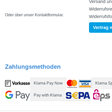
Versand un
Widerrufsre
Oder über unser
Kontaktformular
.
Widerrufsf
Vertrag 
Zahlungsmethoden
Klarna Pay Now
Klarna S
Pay with Klarna