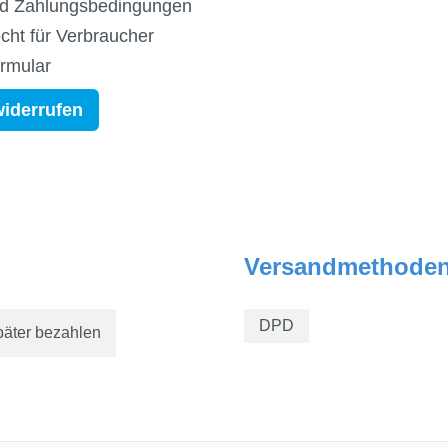
d Zahlungsbedingungen
cht für Verbraucher
ormular
widerrufen
Versandmethode
DPD
päter bezahlen