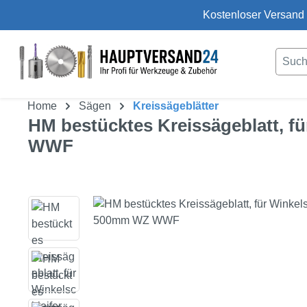
Kostenloser Versand 
um Hauptinhalt springen
Zur Suche springen
Home
Sägen
Kreissägeblätter
HM bestücktes Kreissägeblatt, f
WWF
Bildergalerie überspringen