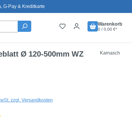
, G-Pay & Kreditkarte
Warenkorb
0 / 0,00 €*
ägeblatt Ø 120-500mm WZ
Karnasch
is:
€
MwSt. zzgl. Versandkosten
liche Bewertung von 5 von 5 Sternen