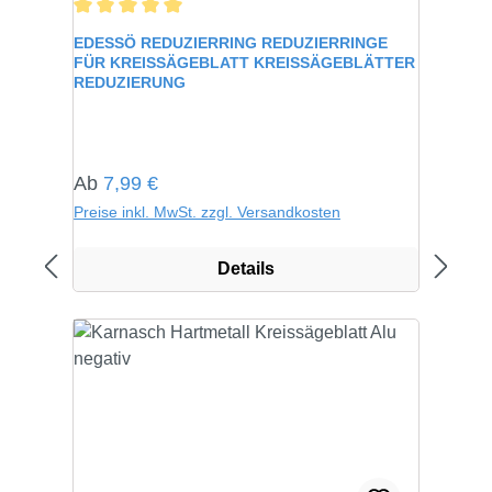
Durchschnittliche Bewertung von 5 von 5 Sternen
EDESSÖ REDUZIERRING REDUZIERRINGE
FÜR KREISSÄGEBLATT KREISSÄGEBLÄTTER
REDUZIERUNG
Regulärer Preis:
Ab
7,99 €
Preise inkl. MwSt. zzgl. Versandkosten
Details