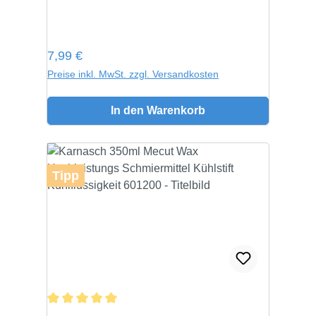
Regulärer Preis:
7,99 €
Preise inkl. MwSt. zzgl. Versandkosten
In den Warenkorb
Tipp
Durchschnittliche Bewertung von 5 von 5 Sternen