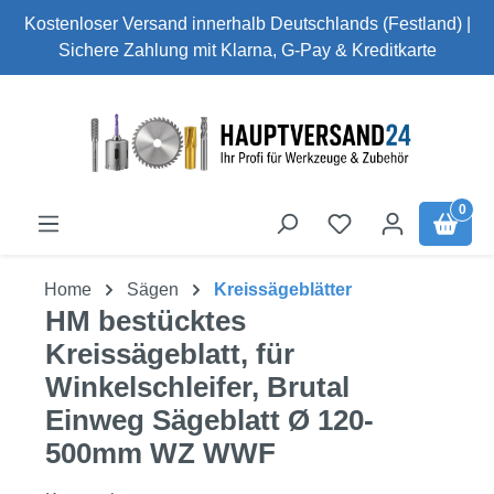
Kostenloser Versand innerhalb Deutschlands (Festland) |
Zum Hauptinhalt springen
Sichere Zahlung mit Klarna, G-Pay & Kreditkarte
0
Home
Sägen
Kreissägeblätter
HM bestücktes
Kreissägeblatt, für
Winkelschleifer, Brutal
Einweg Sägeblatt Ø 120-
500mm WZ WWF