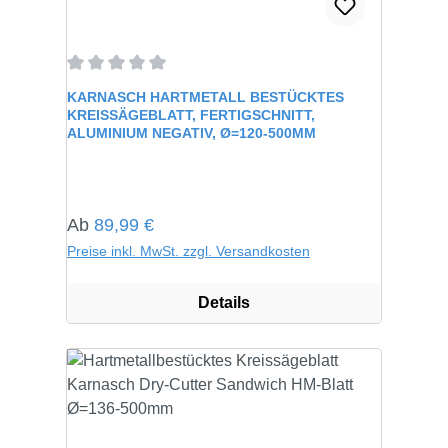
Durchschnittliche Bewertung von 0 von 5 Sternen
KARNASCH HARTMETALL BESTÜCKTES
KREISSÄGEBLATT, FERTIGSCHNITT,
ALUMINIUM NEGATIV, Ø=120-500MM
Regulärer Preis:
Ab
89,99 €
Preise inkl. MwSt. zzgl. Versandkosten
Details