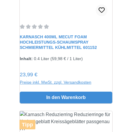
Durchschnittliche Bewertung von 0 von 5 Sternen
KARNASCH 400ML MECUT FOAM
HOCHLEISTUNGS-SCHAUMSPRAY
SCHMIERMITTEL KÜHLMITTEL 601152
Inhalt:
0.4 Liter
(59,98 € / 1 Liter)
Regulärer Preis:
23,99 €
Preise inkl. MwSt. zzgl. Versandkosten
In den Warenkorb
Tipp