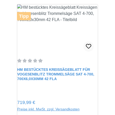
Tipp
Durchschnittliche Bewertung von 0 von 5 Sternen
HM BESTÜCKTES KREISSÄGEBLATT FÜR
VOGESENBLITZ TROMMELSÄGE SAT 4-700,
700X6,0X30MM 42 FLA
Regulärer Preis:
719,99 €
Preise inkl. MwSt. zzgl. Versandkosten