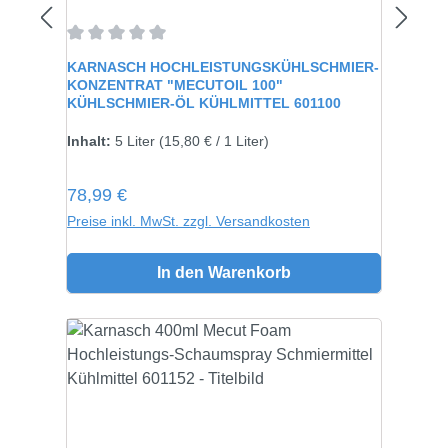
Durchschnittliche Bewertung von 0 von 5 Sternen
KARNASCH HOCHLEISTUNGSKÜHLSCHMIER-
KONZENTRAT "MECUTOIL 100"
KÜHLSCHMIER-ÖL KÜHLMITTEL 601100
Größe:
5 Liter
Inhalt:
5 Liter
(15,80 € / 1 Liter)
Regulärer Preis:
78,99 €
Preise inkl. MwSt. zzgl. Versandkosten
In den Warenkorb