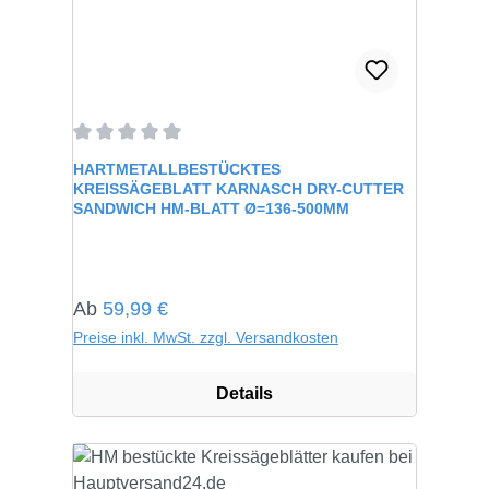
Durchschnittliche Bewertung von 0 von 5 Sternen
HARTMETALLBESTÜCKTES
KREISSÄGEBLATT KARNASCH DRY-CUTTER
SANDWICH HM-BLATT Ø=136-500MM
Regulärer Preis:
Ab
59,99 €
Preise inkl. MwSt. zzgl. Versandkosten
Details