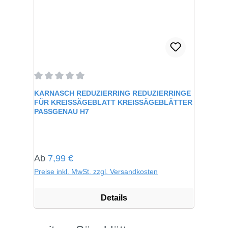
Durchschnittliche Bewertung von 0 von 5 Sternen
KARNASCH REDUZIERRING REDUZIERRINGE
FÜR KREISSÄGEBLATT KREISSÄGEBLÄTTER
PASSGENAU H7
Regulärer Preis:
Ab
7,99 €
Preise inkl. MwSt. zzgl. Versandkosten
Details
Produktgalerie überspringen