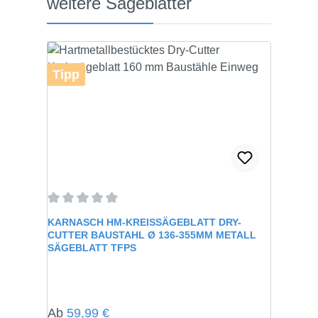
weitere Sägeblätter
Tipp
Durchschnittliche Bewertung von 0 von 5 Sternen
KARNASCH HM-KREISSÄGEBLATT DRY-
CUTTER BAUSTAHL Ø 136-355MM METALL
SÄGEBLATT TFPS
Regulärer Preis:
Ab
59,99 €