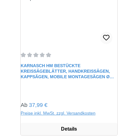
Durchschnittliche Bewertung von 0 von 5 Sternen
KARNASCH HM BESTÜCKTE
KREISSÄGEBLÄTTER, HANDKREISSÄGEN,
KAPPSÄGEN, MOBILE MONTAGESÄGEN Ø
100-355MM
Regulärer Preis:
Ab
37,99 €
Preise inkl. MwSt. zzgl. Versandkosten
Details