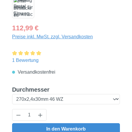
Regulärer Preis:
112,99 €
Preise inkl. MwSt. zzgl. Versandkosten
Durchschnittliche Bewertung von 5 von 5 Sternen
1 Bewertung
Versandkostenfrei
auswählen
Durchmesser
Produkt Anzahl: Gib den gewünschten Wert
In den Warenkorb