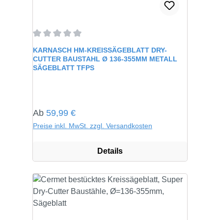
Durchschnittliche Bewertung von 0 von 5 Sternen
KARNASCH HM-KREISSÄGEBLATT DRY-
CUTTER BAUSTAHL Ø 136-355MM METALL
SÄGEBLATT TFPS
Regulärer Preis:
Ab
59,99 €
Preise inkl. MwSt. zzgl. Versandkosten
Details