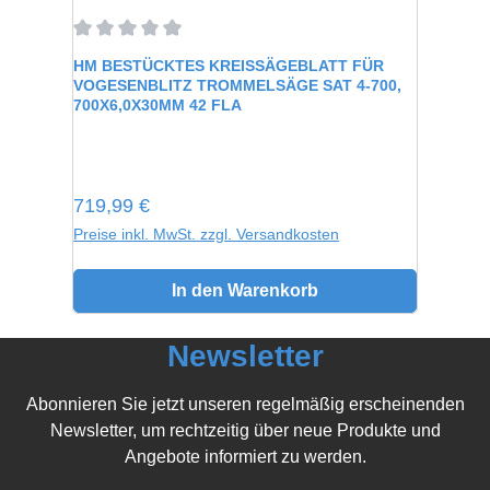
Durchschnittliche Bewertung von 0 von 5 Sternen
HM BESTÜCKTES KREISSÄGEBLATT FÜR
VOGESENBLITZ TROMMELSÄGE SAT 4-700,
700X6,0X30MM 42 FLA
Regulärer Preis:
719,99 €
Preise inkl. MwSt. zzgl. Versandkosten
In den Warenkorb
Newsletter
Abonnieren Sie jetzt unseren regelmäßig erscheinenden
Newsletter, um rechtzeitig über neue Produkte und
Angebote informiert zu werden.