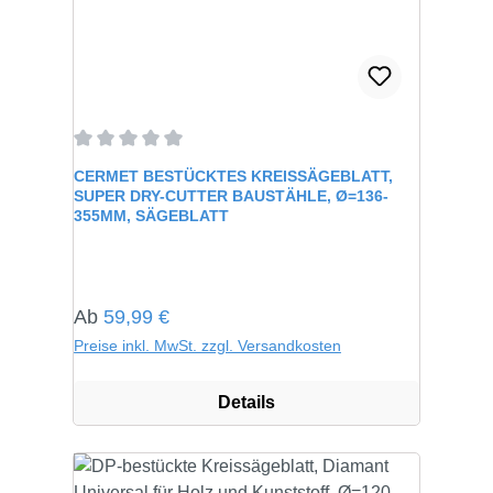
Durchschnittliche Bewertung von 0 von 5 Sternen
CERMET BESTÜCKTES KREISSÄGEBLATT,
SUPER DRY-CUTTER BAUSTÄHLE, Ø=136-
355MM, SÄGEBLATT
Regulärer Preis:
Ab
59,99 €
Preise inkl. MwSt. zzgl. Versandkosten
Details