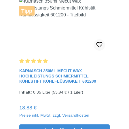
Tipp
Durchschnittliche Bewertung von 5 von 5 Sternen
KARNASCH 350ML MECUT WAX
HOCHLEISTUNGS SCHMIERMITTEL
KÜHLSTIFT KÜHLFLÜSSIGKEIT 601200
Inhalt:
0.35 Liter
(53,94 € / 1 Liter)
Regulärer Preis:
18,88 €
Preise inkl. MwSt. zzgl. Versandkosten