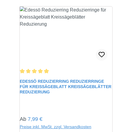
Durchschnittliche Bewertung von 5 von 5 Sternen
EDESSÖ REDUZIERRING REDUZIERRINGE
FÜR KREISSÄGEBLATT KREISSÄGEBLÄTTER
REDUZIERUNG
Regulärer Preis:
Ab
7,99 €
Preise inkl. MwSt. zzgl. Versandkosten