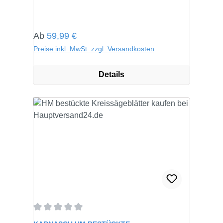
Regulärer Preis:
Ab
59,99 €
Preise inkl. MwSt. zzgl. Versandkosten
Details
Durchschnittliche Bewertung von 0 von 5 Sternen