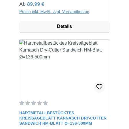
Regulärer Preis:
Ab
89,99 €
Preise inkl. MwSt. zzgl. Versandkosten
Details
Durchschnittliche Bewertung von 0 von 5 Sternen
HARTMETALLBESTÜCKTES
KREISSÄGEBLATT KARNASCH DRY-CUTTER
SANDWICH HM-BLATT Ø=136-500MM