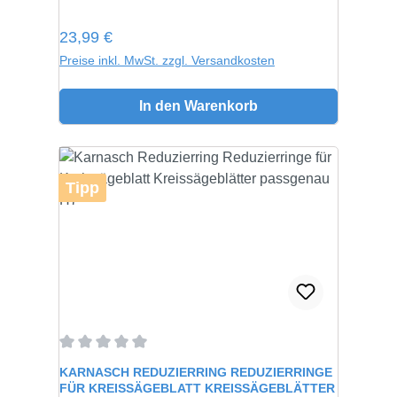
Regulärer Preis:
23,99 €
Preise inkl. MwSt. zzgl. Versandkosten
In den Warenkorb
Tipp
Durchschnittliche Bewertung von 0 von 5 Sternen
KARNASCH REDUZIERRING REDUZIERRINGE
FÜR KREISSÄGEBLATT KREISSÄGEBLÄTTER