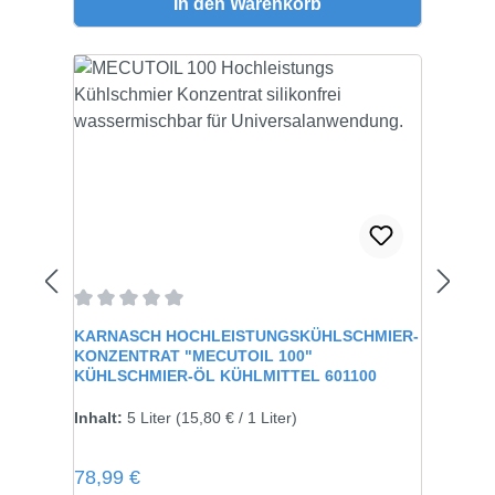
In den Warenkorb
Durchschnittliche Bewertung von 0 von 5 Sternen
KARNASCH HOCHLEISTUNGSKÜHLSCHMIER-
KONZENTRAT "MECUTOIL 100"
KÜHLSCHMIER-ÖL KÜHLMITTEL 601100
Größe:
5 Liter
Inhalt:
5 Liter
(15,80 € / 1 Liter)
Regulärer Preis:
78,99 €