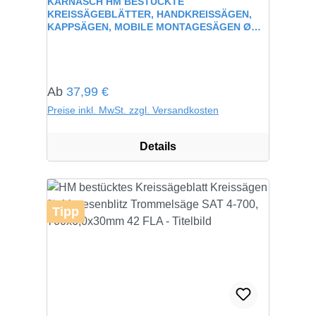
KARNASCH HM BESTÜCKTE
KREISSÄGEBLÄTTER, HANDKREISSÄGEN,
KAPPSÄGEN, MOBILE MONTAGESÄGEN Ø
100-355MM
Regulärer Preis:
Ab
37,99 €
Preise inkl. MwSt. zzgl. Versandkosten
Details
Tipp