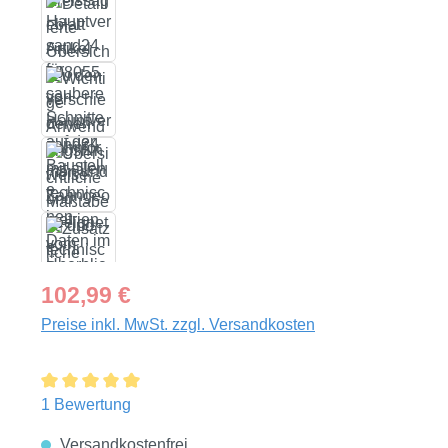
Regulärer Preis:
102,99 €
Preise inkl. MwSt. zzgl. Versandkosten
Durchschnittliche Bewertung von 5 von 5 Sternen
1 Bewertung
Versandkostenfrei