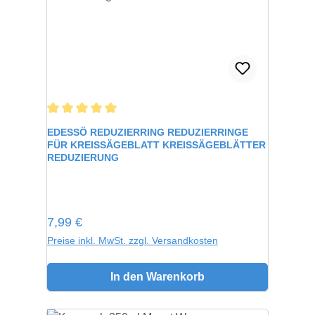
Durchschnittliche Bewertung von 5 von 5 Sternen
EDESSÖ REDUZIERRING REDUZIERRINGE
FÜR KREISSÄGEBLATT KREISSÄGEBLÄTTER
REDUZIERUNG
Regulärer Preis:
7,99 €
Preise inkl. MwSt. zzgl. Versandkosten
In den Warenkorb