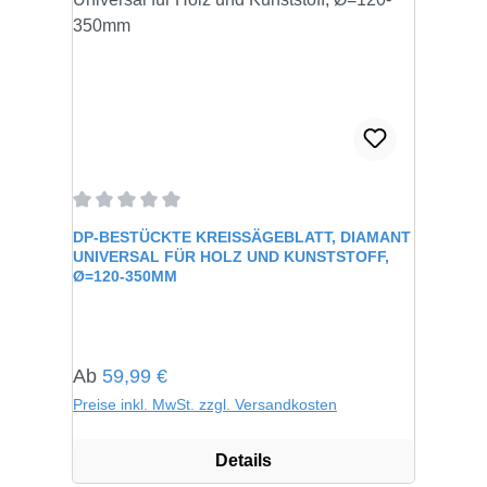
Durchschnittliche Bewertung von 0 von 5 Sternen
DP-BESTÜCKTE KREISSÄGEBLATT, DIAMANT
UNIVERSAL FÜR HOLZ UND KUNSTSTOFF,
Ø=120-350MM
Regulärer Preis:
Ab
59,99 €
Preise inkl. MwSt. zzgl. Versandkosten
Details