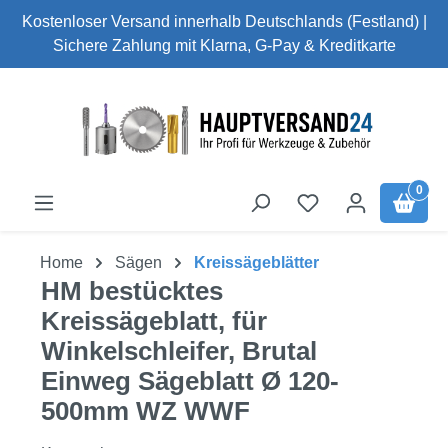
Kostenloser Versand innerhalb Deutschlands (Festland) |
Zum Hauptinhalt springen
Sichere Zahlung mit Klarna, G-Pay & Kreditkarte
0
Home
Sägen
Kreissägeblätter
HM bestücktes
Kreissägeblatt, für
Winkelschleifer, Brutal
Einweg Sägeblatt Ø 120-
500mm WZ WWF