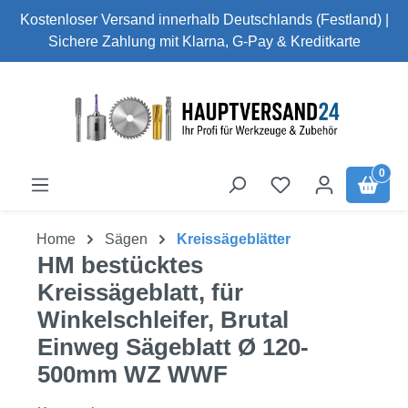
Kostenloser Versand innerhalb Deutschlands (Festland) |
Zum Hauptinhalt springen
Sichere Zahlung mit Klarna, G-Pay & Kreditkarte
0
Home
Sägen
Kreissägeblätter
HM bestücktes
Kreissägeblatt, für
Winkelschleifer, Brutal
Einweg Sägeblatt Ø 120-
500mm WZ WWF