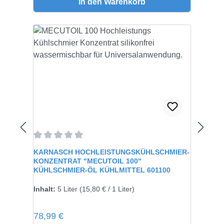
In den Warenkorb
Durchschnittliche Bewertung von 0 von 5 Sternen
KARNASCH HOCHLEISTUNGSKÜHLSCHMIER-
KONZENTRAT "MECUTOIL 100"
KÜHLSCHMIER-ÖL KÜHLMITTEL 601100
Größe:
5 Liter
Inhalt:
5 Liter
(15,80 € / 1 Liter)
Regulärer Preis:
78,99 €