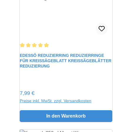
Durchschnittliche Bewertung von 5 von 5 Sternen
EDESSÖ REDUZIERRING REDUZIERRINGE
FÜR KREISSÄGEBLATT KREISSÄGEBLÄTTER
REDUZIERUNG
Regulärer Preis:
7,99 €
Preise inkl. MwSt. zzgl. Versandkosten
In den Warenkorb