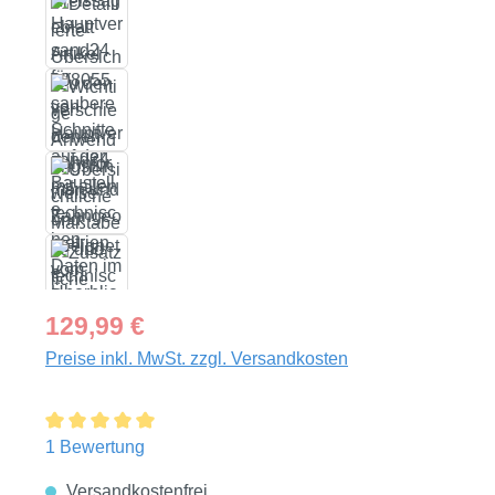
Regulärer Preis:
129,99 €
Preise inkl. MwSt. zzgl. Versandkosten
Durchschnittliche Bewertung von 5 von 5 Sternen
1 Bewertung
Versandkostenfrei