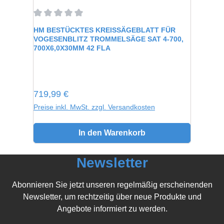
Durchschnittliche Bewertung von 0 von 5 Sternen
HM BESTÜCKTES KREISSÄGEBLATT FÜR
VOGESENBLITZ TROMMELSÄGE SAT 4-700,
700X6,0X30MM 42 FLA
Regulärer Preis:
719,99 €
Preise inkl. MwSt. zzgl. Versandkosten
In den Warenkorb
Newsletter
Abonnieren Sie jetzt unseren regelmäßig erscheinenden
Newsletter, um rechtzeitig über neue Produkte und
Angebote informiert zu werden.