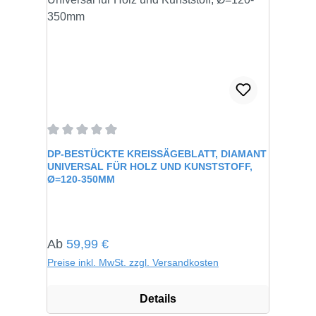
Durchschnittliche Bewertung von 0 von 5 Sternen
DP-BESTÜCKTE KREISSÄGEBLATT, DIAMANT
UNIVERSAL FÜR HOLZ UND KUNSTSTOFF,
Ø=120-350MM
Regulärer Preis:
Ab
59,99 €
Preise inkl. MwSt. zzgl. Versandkosten
Details