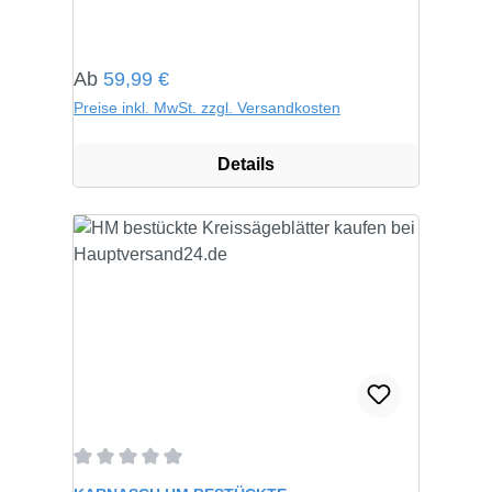
Regulärer Preis:
Ab
59,99 €
Preise inkl. MwSt. zzgl. Versandkosten
Details
Durchschnittliche Bewertung von 0 von 5 Sternen