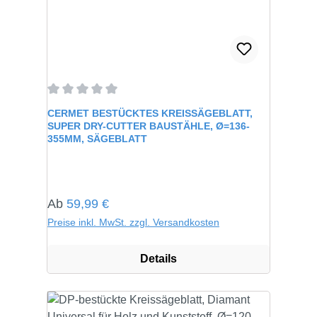
Durchschnittliche Bewertung von 0 von 5 Sternen
CERMET BESTÜCKTES KREISSÄGEBLATT,
SUPER DRY-CUTTER BAUSTÄHLE, Ø=136-
355MM, SÄGEBLATT
Regulärer Preis:
Ab
59,99 €
Preise inkl. MwSt. zzgl. Versandkosten
Details