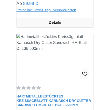
Regulärer Preis:
Ab
89,99 €
Preise inkl. MwSt. zzgl. Versandkosten
Details
Durchschnittliche Bewertung von 0 von 5 Sternen
HARTMETALLBESTÜCKTES
KREISSÄGEBLATT KARNASCH DRY-CUTTER
SANDWICH HM-BLATT Ø=136-500MM