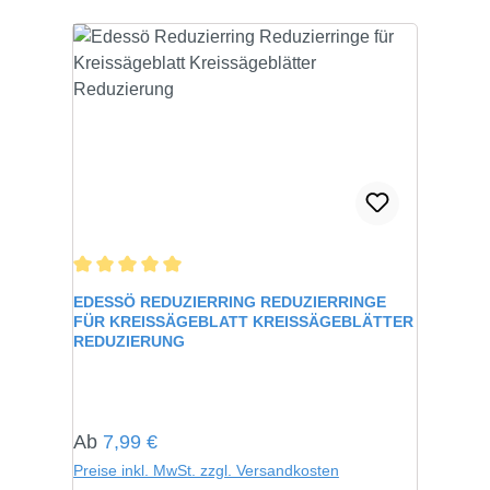
Durchschnittliche Bewertung von 5 von 5 Sternen
EDESSÖ REDUZIERRING REDUZIERRINGE
FÜR KREISSÄGEBLATT KREISSÄGEBLÄTTER
REDUZIERUNG
Regulärer Preis:
Ab
7,99 €
Preise inkl. MwSt. zzgl. Versandkosten