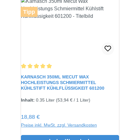
Tipp
Durchschnittliche Bewertung von 5 von 5 Sternen
KARNASCH 350ML MECUT WAX
HOCHLEISTUNGS SCHMIERMITTEL
KÜHLSTIFT KÜHLFLÜSSIGKEIT 601200
Inhalt:
0.35 Liter
(53,94 € / 1 Liter)
Regulärer Preis:
18,88 €
Preise inkl. MwSt. zzgl. Versandkosten