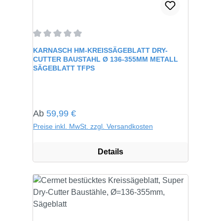
Durchschnittliche Bewertung von 0 von 5 Sternen
KARNASCH HM-KREISSÄGEBLATT DRY-
CUTTER BAUSTAHL Ø 136-355MM METALL
SÄGEBLATT TFPS
Regulärer Preis:
Ab
59,99 €
Preise inkl. MwSt. zzgl. Versandkosten
Details