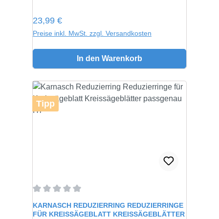
Regulärer Preis:
23,99 €
Preise inkl. MwSt. zzgl. Versandkosten
In den Warenkorb
Tipp
Durchschnittliche Bewertung von 0 von 5 Sternen
KARNASCH REDUZIERRING REDUZIERRINGE
FÜR KREISSÄGEBLATT KREISSÄGEBLÄTTER