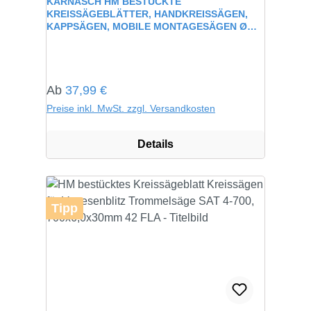
KARNASCH HM BESTÜCKTE
KREISSÄGEBLÄTTER, HANDKREISSÄGEN,
KAPPSÄGEN, MOBILE MONTAGESÄGEN Ø
100-355MM
Regulärer Preis:
Ab
37,99 €
Preise inkl. MwSt. zzgl. Versandkosten
Details
Tipp