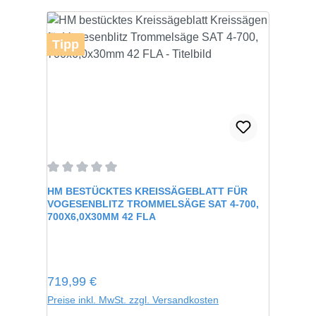
Tipp
Durchschnittliche Bewertung von 0 von 5 Sternen
HM BESTÜCKTES KREISSÄGEBLATT FÜR
VOGESENBLITZ TROMMELSÄGE SAT 4-700,
700X6,0X30MM 42 FLA
Regulärer Preis:
719,99 €
Preise inkl. MwSt. zzgl. Versandkosten