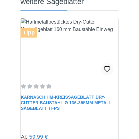
weitere Sägeblätter
Tipp
Durchschnittliche Bewertung von 0 von 5 Sternen
KARNASCH HM-KREISSÄGEBLATT DRY-
CUTTER BAUSTAHL Ø 136-355MM METALL
SÄGEBLATT TFPS
Regulärer Preis:
Ab
59,99 €