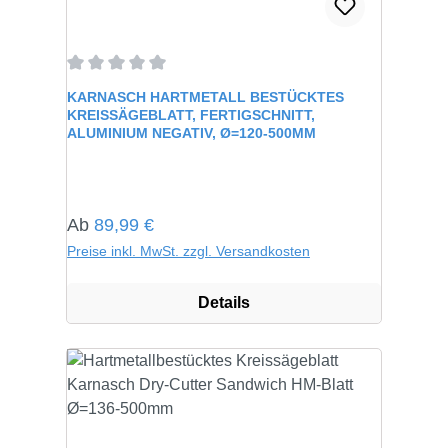
Durchschnittliche Bewertung von 0 von 5 Sternen
KARNASCH HARTMETALL BESTÜCKTES
KREISSÄGEBLATT, FERTIGSCHNITT,
ALUMINIUM NEGATIV, Ø=120-500MM
Regulärer Preis:
Ab
89,99 €
Preise inkl. MwSt. zzgl. Versandkosten
Details