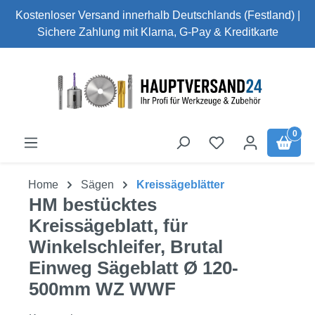
Kostenloser Versand innerhalb Deutschlands (Festland) |
Zum Hauptinhalt springen
Sichere Zahlung mit Klarna, G-Pay & Kreditkarte
0
Home
Sägen
Kreissägeblätter
HM bestücktes
Kreissägeblatt, für
Winkelschleifer, Brutal
Einweg Sägeblatt Ø 120-
500mm WZ WWF