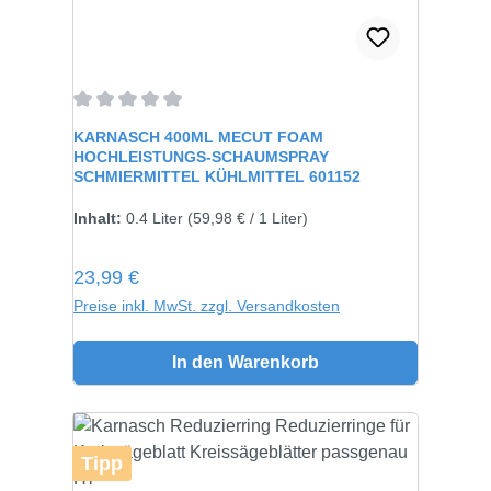
Durchschnittliche Bewertung von 0 von 5 Sternen
KARNASCH 400ML MECUT FOAM
HOCHLEISTUNGS-SCHAUMSPRAY
SCHMIERMITTEL KÜHLMITTEL 601152
Inhalt:
0.4 Liter
(59,98 € / 1 Liter)
Regulärer Preis:
23,99 €
Preise inkl. MwSt. zzgl. Versandkosten
In den Warenkorb
Tipp