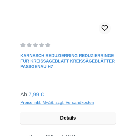
Durchschnittliche Bewertung von 0 von 5 Sternen
KARNASCH REDUZIERRING REDUZIERRINGE
FÜR KREISSÄGEBLATT KREISSÄGEBLÄTTER
PASSGENAU H7
Regulärer Preis:
Ab
7,99 €
Preise inkl. MwSt. zzgl. Versandkosten
Details
Produktgalerie überspringen