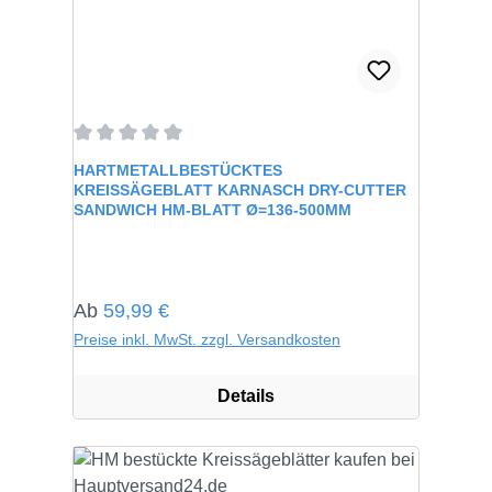
Durchschnittliche Bewertung von 0 von 5 Sternen
HARTMETALLBESTÜCKTES
KREISSÄGEBLATT KARNASCH DRY-CUTTER
SANDWICH HM-BLATT Ø=136-500MM
Regulärer Preis:
Ab
59,99 €
Preise inkl. MwSt. zzgl. Versandkosten
Details