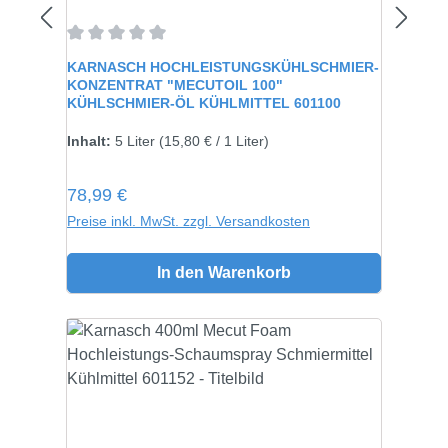
Durchschnittliche Bewertung von 0 von 5 Sternen
KARNASCH HOCHLEISTUNGSKÜHLSCHMIER-
KONZENTRAT "MECUTOIL 100"
KÜHLSCHMIER-ÖL KÜHLMITTEL 601100
Größe:
5 Liter
Inhalt:
5 Liter
(15,80 € / 1 Liter)
Regulärer Preis:
78,99 €
Preise inkl. MwSt. zzgl. Versandkosten
In den Warenkorb