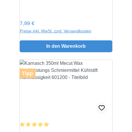
Regulärer Preis:
7,99 €
Preise inkl. MwSt. zzgl. Versandkosten
In den Warenkorb
Tipp
Durchschnittliche Bewertung von 5 von 5 Sternen