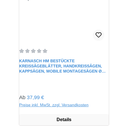
Durchschnittliche Bewertung von 0 von 5 Sternen
KARNASCH HM BESTÜCKTE
KREISSÄGEBLÄTTER, HANDKREISSÄGEN,
KAPPSÄGEN, MOBILE MONTAGESÄGEN Ø
100-355MM
Regulärer Preis:
Ab
37,99 €
Preise inkl. MwSt. zzgl. Versandkosten
Details