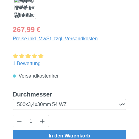
Regulärer Preis:
267,99 €
Preise inkl. MwSt. zzgl. Versandkosten
Durchschnittliche Bewertung von 5 von 5 Sternen
1 Bewertung
Versandkostenfrei
auswählen
Durchmesser
Produkt Anzahl: Gib den gewünschten Wert
In den Warenkorb