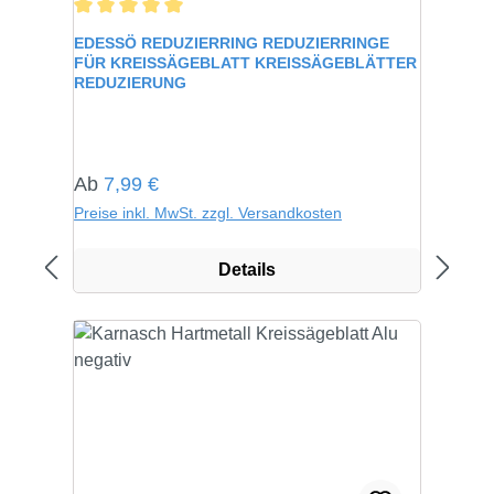
Durchschnittliche Bewertung von 5 von 5 Sternen
EDESSÖ REDUZIERRING REDUZIERRINGE
FÜR KREISSÄGEBLATT KREISSÄGEBLÄTTER
REDUZIERUNG
Regulärer Preis:
Ab
7,99 €
Preise inkl. MwSt. zzgl. Versandkosten
Details