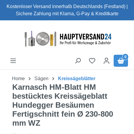
Kostenloser Versand innerhalb Deutschlands (Festland) |
Zum Hauptinhalt springen
Sichere Zahlung mit Klarna, G-Pay & Kreditkarte
0
Home
Sägen
Kreissägeblätter
Karnasch HM-Blatt HM
bestücktes Kreissägeblatt
Hundegger Besäumen
Fertigschnitt fein Ø 230-800
mm WZ