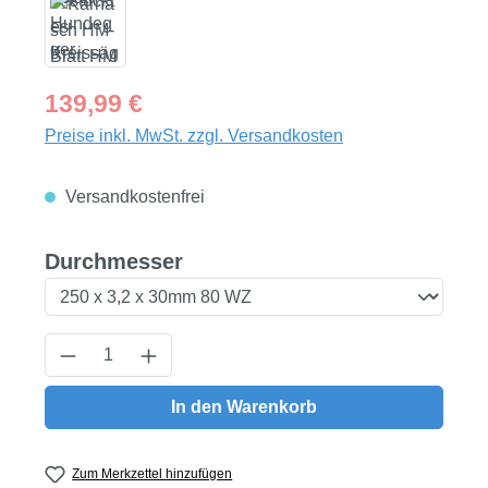
Regulärer Preis:
139,99 €
Preise inkl. MwSt. zzgl. Versandkosten
Versandkostenfrei
auswählen
Durchmesser
Produkt Anzahl: Gib den gewünschten Wert
In den Warenkorb
Zum Merkzettel hinzufügen