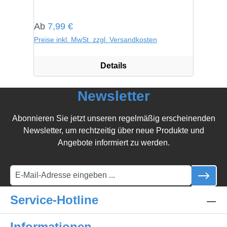
Regulärer Preis:
Ab
7,99 €
Preise inkl. MwSt. zzgl. Versandkosten
Details
Newsletter
Abonnieren Sie jetzt unseren regelmäßig erscheinenden
Newsletter, um rechtzeitig über neue Produkte und
Angebote informiert zu werden.
Service-Hotline
Informationen