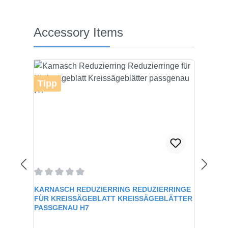
Produktgalerie überspringen
Accessory Items
Tipp
Durchschnittliche Bewertung von 0 von 5 Sternen
KARNASCH REDUZIERRING REDUZIERRINGE
FÜR KREISSÄGEBLATT KREISSÄGEBLÄTTER
PASSGENAU H7