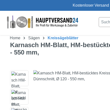
Kostenloser Versand 
um Hauptinhalt springen
Zur Suche springen
Home
Sägen
Kreissägeblätter
Karnasch HM-Blatt, HM-bestücktes
- 550 mm,
Bildergalerie überspringen