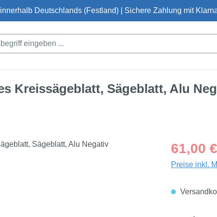
innerhalb Deutschlands (Festland) | Sichere Zahlung mit Klarna
 Kreissägeblatt, Sägeblatt, Alu Neg
Regulärer Pre
61,00 
Preise inkl. 
Versandkos