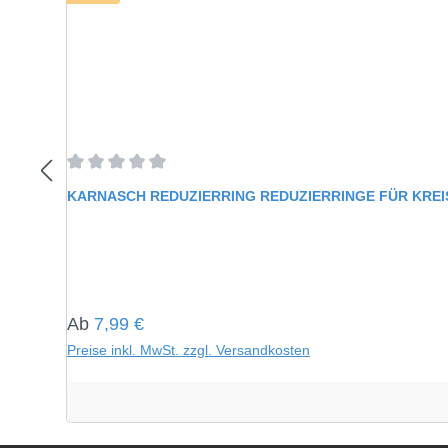
Durchschnittliche Bewertung von 0 von 5 Sternen
KARNASCH REDUZIERRING REDUZIERRINGE FÜR KRE
Regulärer Preis:
Ab
7,99 €
Preise inkl. MwSt. zzgl. Versandkosten