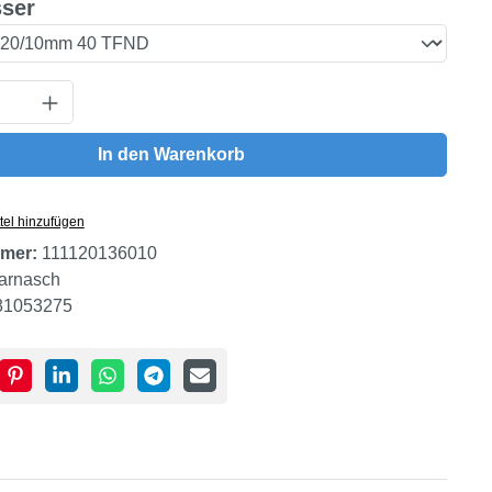
auswählen
ser
Anzahl: Gib den gewünschten Wert ein oder
In den Warenkorb
tel hinzufügen
mer:
111120136010
arnasch
81053275