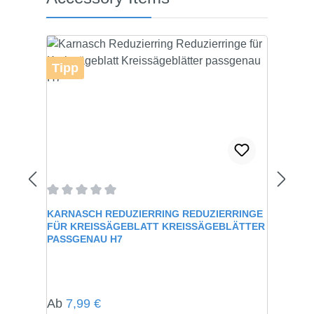
Tipp
Durchschnittliche Bewertung von 0 von 5 Sternen
KARNASCH REDUZIERRING REDUZIERRINGE
FÜR KREISSÄGEBLATT KREISSÄGEBLÄTTER
PASSGENAU H7
Regulärer Preis:
Ab
7,99 €