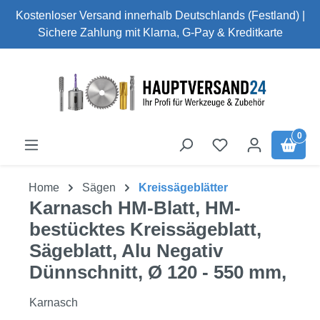
Kostenloser Versand innerhalb Deutschlands (Festland) |
Zum Hauptinhalt springen
Sichere Zahlung mit Klarna, G-Pay & Kreditkarte
0
Home
Sägen
Kreissägeblätter
Karnasch HM-Blatt, HM-
bestücktes Kreissägeblatt,
Sägeblatt, Alu Negativ
Dünnschnitt, Ø 120 - 550 mm,
Karnasch