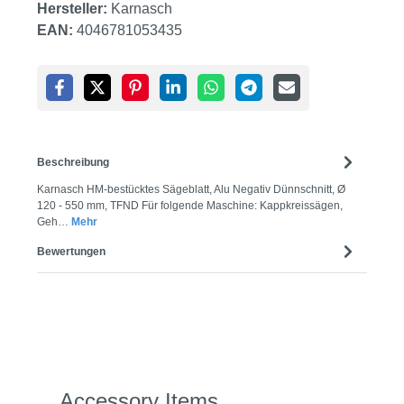
Hersteller:
Karnasch
EAN:
4046781053435
Beschreibung
Karnasch HM-bestücktes Sägeblatt, Alu Negativ Dünnschnitt, Ø
120 - 550 mm, TFND Für folgende Maschine: Kappkreissägen,
Geh…
Mehr
Bewertungen
Produktgalerie überspringen
Accessory Items