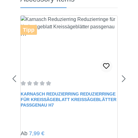
Tipp
Durchschnittliche Bewertung von 0 von 5 Sternen
KARNASCH REDUZIERRING REDUZIERRINGE
FÜR KREISSÄGEBLATT KREISSÄGEBLÄTTER
PASSGENAU H7
Regulärer Preis:
Ab
7,99 €