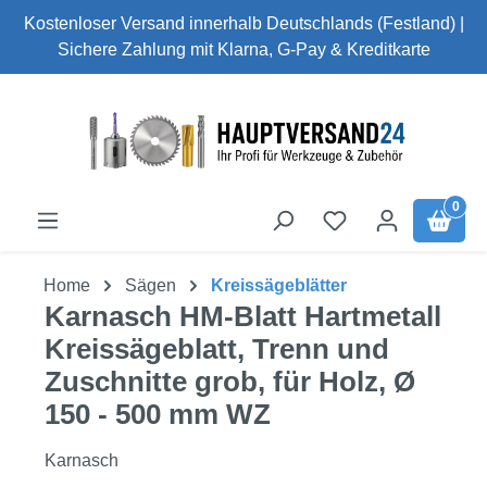
Kostenloser Versand innerhalb Deutschlands (Festland) |
Zum Hauptinhalt springen
Sichere Zahlung mit Klarna, G-Pay & Kreditkarte
0
Home
Sägen
Kreissägeblätter
Karnasch HM-Blatt Hartmetall
Kreissägeblatt, Trenn und
Zuschnitte grob, für Holz, Ø
150 - 500 mm WZ
Karnasch