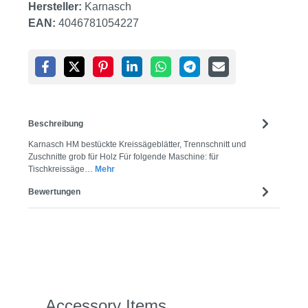
Hersteller:
Karnasch
EAN:
4046781054227
Beschreibung
Karnasch HM bestückte Kreissägeblätter, Trennschnitt und
Zuschnitte grob für Holz Für folgende Maschine: für
Tischkreissäge…
Mehr
Bewertungen
Produktgalerie überspringen
Accessory Items