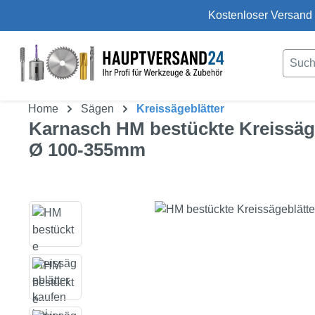
Kostenloser Versand 
um Hauptinhalt springen
Zur Suche springen
Home
Sägen
Kreissägeblätter
Karnasch HM bestückte Kreissäg
Ø 100-355mm
Bildergalerie überspringen