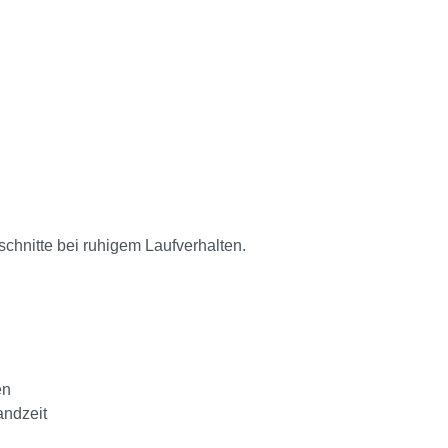
chnitte bei ruhigem Laufverhalten.
en
andzeit