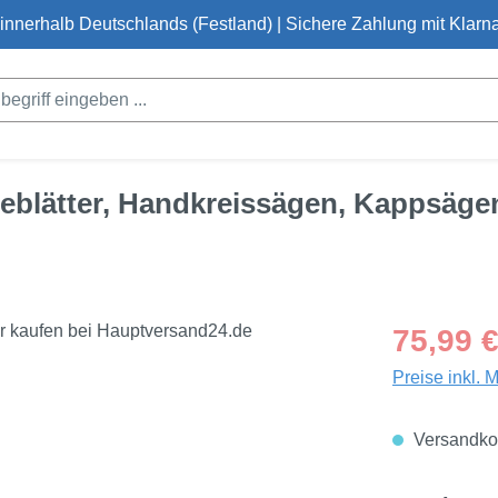
innerhalb Deutschlands (Festland) | Sichere Zahlung mit Klarna
eblätter, Handkreissägen, Kappsäg
Regulärer Pre
75,99 
Preise inkl. 
Versandkos