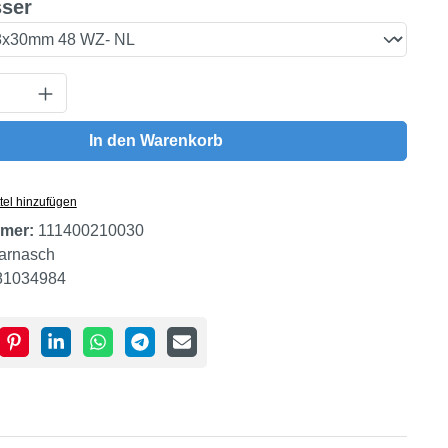
auswählen
ser
Anzahl: Gib den gewünschten Wert ein oder
In den Warenkorb
tel hinzufügen
mer:
111400210030
arnasch
81034984