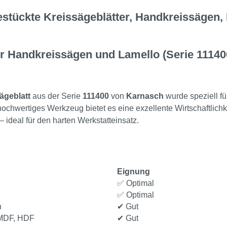
stückte Kreissägeblätter, Handkreissägen
ür Handkreissägen und Lamello (Serie 11140
ägeblatt
aus der Serie
111400
von
Karnasch
wurde speziell f
hwertiges Werkzeug bietet es eine exzellente Wirtschaftlichkei
 ideal für den harten Werkstatteinsatz.
Eignung
✅ Optimal
✅ Optimal
n
✔ Gut
, MDF, HDF
✔ Gut