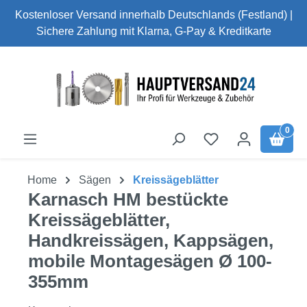
Kostenloser Versand innerhalb Deutschlands (Festland) |
Zum Hauptinhalt springen
Sichere Zahlung mit Klarna, G-Pay & Kreditkarte
0
Du hast 0 Produk
Home
Sägen
Kreissägeblätter
Karnasch HM bestückte
Kreissägeblätter,
Handkreissägen, Kappsägen,
mobile Montagesägen Ø 100-
355mm