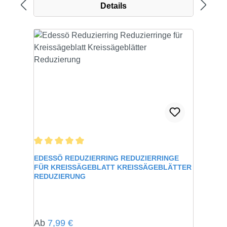
Details
Durchschnittliche Bewertung von 5 von 5 Sternen
EDESSÖ REDUZIERRING REDUZIERRINGE
FÜR KREISSÄGEBLATT KREISSÄGEBLÄTTER
REDUZIERUNG
Regulärer Preis:
Ab
7,99 €