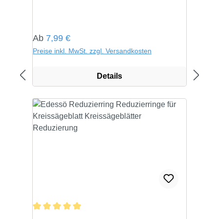
Regulärer Preis:
Ab
7,99 €
Preise inkl. MwSt. zzgl. Versandkosten
Details
Durchschnittliche Bewertung von 5 von 5 Sternen