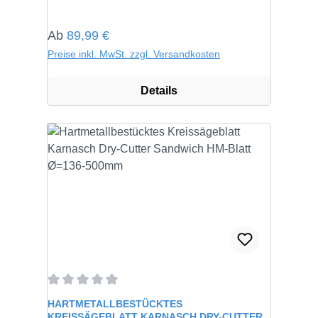
Regulärer Preis:
Ab
89,99 €
Preise inkl. MwSt. zzgl. Versandkosten
Details
Durchschnittliche Bewertung von 0 von 5 Sternen
HARTMETALLBESTÜCKTES
KREISSÄGEBLATT KARNASCH DRY-CUTTER