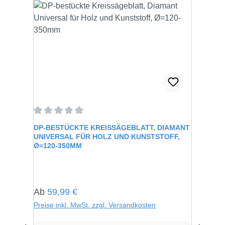
Durchschnittliche Bewertung von 0 von 5 Sternen
DP-BESTÜCKTE KREISSÄGEBLATT, DIAMANT
UNIVERSAL FÜR HOLZ UND KUNSTSTOFF,
Ø=120-350MM
Regulärer Preis:
Ab
59,99 €
Preise inkl. MwSt. zzgl. Versandkosten