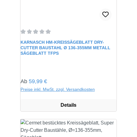
Durchschnittliche Bewertung von 0 von 5 Sternen
KARNASCH HM-KREISSÄGEBLATT DRY-
CUTTER BAUSTAHL Ø 136-355MM METALL
SÄGEBLATT TFPS
Regulärer Preis:
Ab
59,99 €
Preise inkl. MwSt. zzgl. Versandkosten
Details