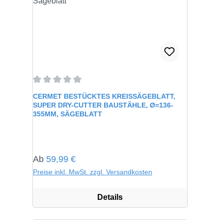
Durchschnittliche Bewertung von 0 von 5 Sternen
CERMET BESTÜCKTES KREISSÄGEBLATT,
SUPER DRY-CUTTER BAUSTÄHLE, Ø=136-
355MM, SÄGEBLATT
Regulärer Preis:
Ab
59,99 €
Preise inkl. MwSt. zzgl. Versandkosten
Details