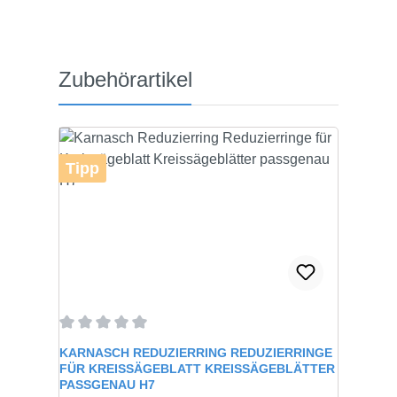
Produktgalerie überspringen
Zubehörartikel
Tipp
Durchschnittliche Bewertung von 0 von 5 Sternen
KARNASCH REDUZIERRING REDUZIERRINGE
FÜR KREISSÄGEBLATT KREISSÄGEBLÄTTER
PASSGENAU H7