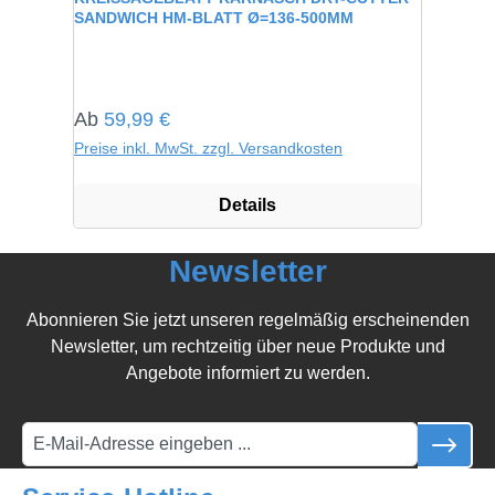
SANDWICH HM-BLATT Ø=136-500MM
Regulärer Preis:
Ab
59,99 €
Preise inkl. MwSt. zzgl. Versandkosten
Details
Newsletter
Abonnieren Sie jetzt unseren regelmäßig erscheinenden
Newsletter, um rechtzeitig über neue Produkte und
Angebote informiert zu werden.