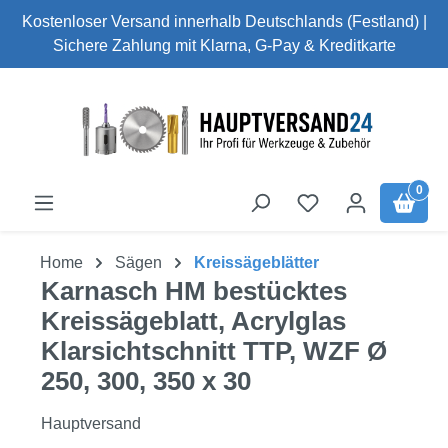
Kostenloser Versand innerhalb Deutschlands (Festland) |
Zum Hauptinhalt springen
Sichere Zahlung mit Klarna, G-Pay & Kreditkarte
0
Home
Sägen
Kreissägeblätter
Karnasch HM bestücktes
Kreissägeblatt, Acrylglas
Klarsichtschnitt TTP, WZF Ø
250, 300, 350 x 30
Hauptversand