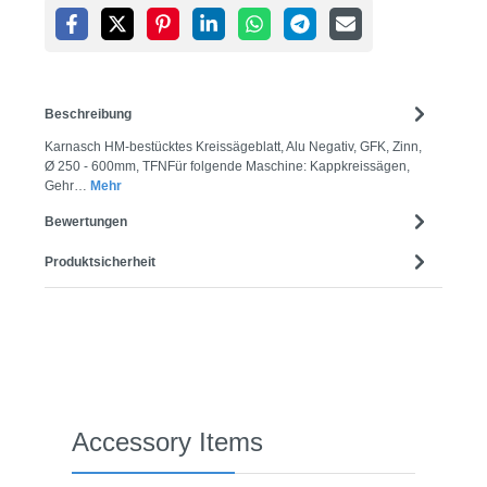
Beschreibung
Karnasch HM-bestücktes Kreissägeblatt, Alu Negativ, GFK, Zinn,
Ø 250 - 600mm, TFNFür folgende Maschine: Kappkreissägen,
Gehr…
Mehr
Bewertungen
Produktsicherheit
Produktgalerie überspringen
Accessory Items