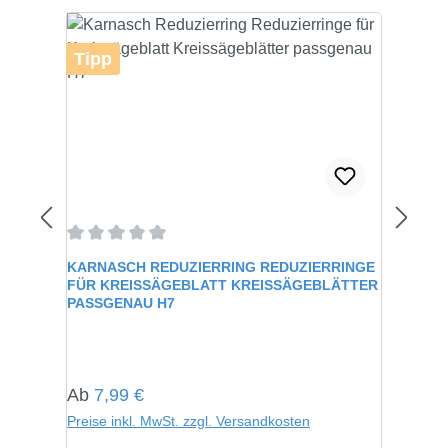
Tipp
Durchschnittliche Bewertung von 0 von 5 Sternen
KARNASCH REDUZIERRING REDUZIERRINGE
FÜR KREISSÄGEBLATT KREISSÄGEBLÄTTER
PASSGENAU H7
Regulärer Preis:
Ab
7,99 €
Preise inkl. MwSt. zzgl. Versandkosten