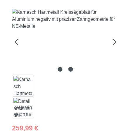
Bildergalerie überspringen
Regulärer Preis:
259,99 €