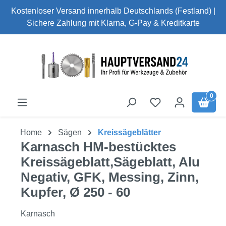
Kostenloser Versand innerhalb Deutschlands (Festland) |
Zum Hauptinhalt springen
Sichere Zahlung mit Klarna, G-Pay & Kreditkarte
0
Home
Sägen
Kreissägeblätter
Karnasch HM-bestücktes
Kreissägeblatt,Sägeblatt, Alu
Negativ, GFK, Messing, Zinn,
Kupfer, Ø 250 - 60
Karnasch