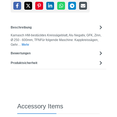
Beschreibung
Karnasch HM-bestücktes Kreissägeblatt, Alu Negativ, GFK, Zinn,
Ø 250 - 600mm, TFNFür folgende Maschine: Kappkreissägen,
Gehr…
Mehr
Bewertungen
Produktsicherheit
Produktgalerie überspringen
Accessory Items