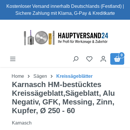
Kostenloser Versand innerhalb Deutschlands (Festland) |
Zum Hauptinhalt springen
Sichere Zahlung mit Klarna, G-Pay & Kreditkarte
0
Home
Sägen
Kreissägeblätter
Karnasch HM-bestücktes
Kreissägeblatt,Sägeblatt, Alu
Negativ, GFK, Messing, Zinn,
Kupfer, Ø 250 - 60
Karnasch