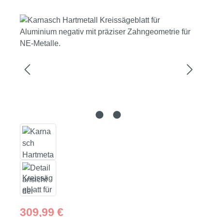
Bildergalerie überspringen
Regulärer Preis:
309,99 €