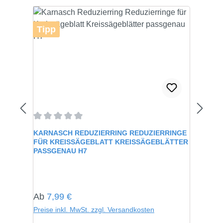
Tipp
Durchschnittliche Bewertung von 0 von 5 Sternen
KARNASCH REDUZIERRING REDUZIERRINGE
FÜR KREISSÄGEBLATT KREISSÄGEBLÄTTER
PASSGENAU H7
Regulärer Preis:
Ab
7,99 €
Preise inkl. MwSt. zzgl. Versandkosten