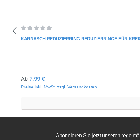
Durchschnittliche Bewertung von 0 von 5 Sternen
KARNASCH REDUZIERRING REDUZIERRINGE FÜR KRE
Regulärer Preis:
Ab
7,99 €
Preise inkl. MwSt. zzgl. Versandkosten
Abonnieren Sie jetzt unseren regelmä