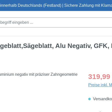
innerhalb Deutschlands (Festland) | Sichere Zahlung mit Klarna
blatt,Sägeblatt, Alu Negativ, GFK, 
Regulärer Pre
319,99
Preise inkl. 
Versandkos