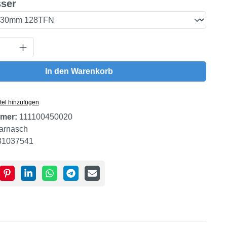
auswählen
ser
Anzahl: Gib den gewünschten Wert ein oder
In den Warenkorb
tel hinzufügen
mer:
111100450020
arnasch
81037541