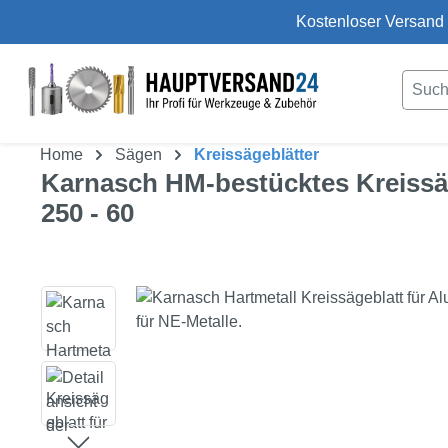
Kostenloser Versand 
um Hauptinhalt springen
Zur Suche springen
Home
Sägen
Kreissägeblätter
Karnasch HM-bestücktes Kreissäge
250 - 60
Bildergalerie überspringen