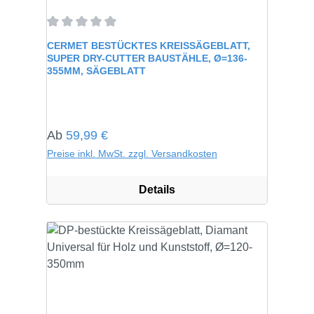
Durchschnittliche Bewertung von 0 von 5 Sternen
CERMET BESTÜCKTES KREISSÄGEBLATT,
SUPER DRY-CUTTER BAUSTÄHLE, Ø=136-
355MM, SÄGEBLATT
Regulärer Preis:
Ab
59,99 €
Preise inkl. MwSt. zzgl. Versandkosten
Details