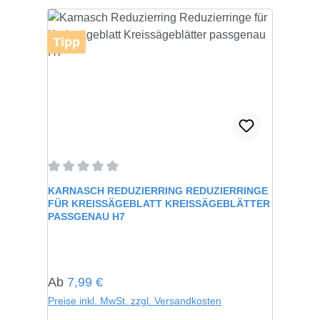
Tipp
Durchschnittliche Bewertung von 0 von 5 Sternen
KARNASCH REDUZIERRING REDUZIERRINGE
FÜR KREISSÄGEBLATT KREISSÄGEBLÄTTER
PASSGENAU H7
Regulärer Preis:
Ab
7,99 €
Preise inkl. MwSt. zzgl. Versandkosten