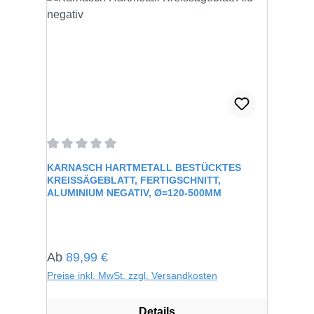
Durchschnittliche Bewertung von 0 von 5 Sternen
KARNASCH HARTMETALL BESTÜCKTES
KREISSÄGEBLATT, FERTIGSCHNITT,
ALUMINIUM NEGATIV, Ø=120-500MM
Regulärer Preis:
Ab
89,99 €
Preise inkl. MwSt. zzgl. Versandkosten
Details