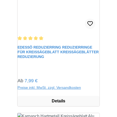
Durchschnittliche Bewertung von 5 von 5 Sternen
EDESSÖ REDUZIERRING REDUZIERRINGE
FÜR KREISSÄGEBLATT KREISSÄGEBLÄTTER
REDUZIERUNG
Regulärer Preis:
Ab
7,99 €
Preise inkl. MwSt. zzgl. Versandkosten
Details