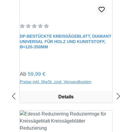
Durchschnittliche Bewertung von 0 von 5 Sternen
DP-BESTÜCKTE KREISSÄGEBLATT, DIAMANT
UNIVERSAL FÜR HOLZ UND KUNSTSTOFF,
Ø=120-350MM
Regulärer Preis:
Ab
59,99 €
Preise inkl. MwSt. zzgl. Versandkosten
Details