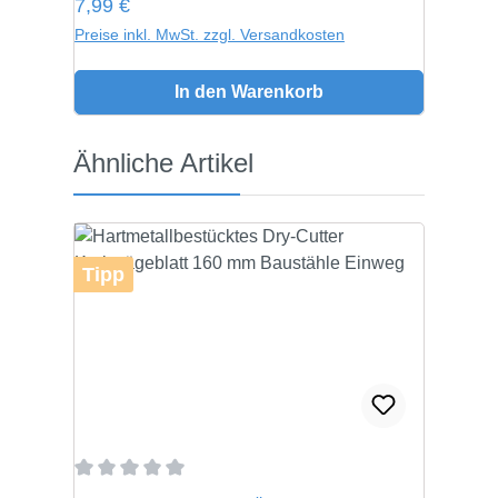
Regulärer Preis:
7,99 €
Preise inkl. MwSt. zzgl. Versandkosten
In den Warenkorb
Produktgalerie überspringen
Ähnliche Artikel
Tipp
Durchschnittliche Bewertung von 0 von 5 Sternen