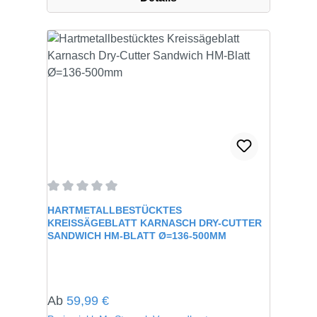
Durchschnittliche Bewertung von 0 von 5 Sternen
HARTMETALLBESTÜCKTES
KREISSÄGEBLATT KARNASCH DRY-CUTTER
SANDWICH HM-BLATT Ø=136-500MM
Regulärer Preis:
Ab
59,99 €