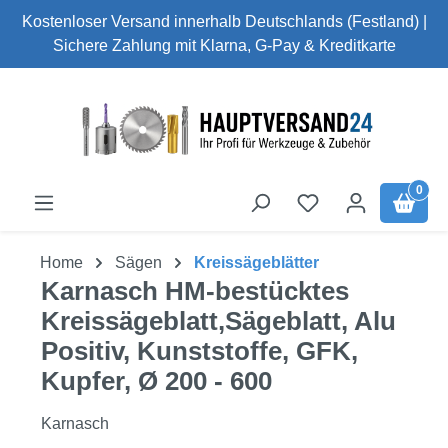
Kostenloser Versand innerhalb Deutschlands (Festland) |
Zum Hauptinhalt springen
Sichere Zahlung mit Klarna, G-Pay & Kreditkarte
0
Home
Sägen
Kreissägeblätter
Karnasch HM-bestücktes
Kreissägeblatt,Sägeblatt, Alu
Positiv, Kunststoffe, GFK,
Kupfer, Ø 200 - 600
Karnasch