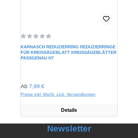
Durchschnittliche Bewertung von 0 von 5 Sternen
KARNASCH REDUZIERRING REDUZIERRINGE
FÜR KREISSÄGEBLATT KREISSÄGEBLÄTTER
PASSGENAU H7
Regulärer Preis:
Ab
7,99 €
Preise inkl. MwSt. zzgl. Versandkosten
Details
Newsletter