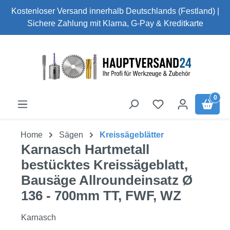
Kostenloser Versand innerhalb Deutschlands (Festland) |
Zum Hauptinhalt springen
Sichere Zahlung mit Klarna, G-Pay & Kreditkarte
0
Du hast 0 Produk
Home
Sägen
Kreissägeblätter
Karnasch Hartmetall
bestücktes Kreissägeblatt,
Bausäge Allroundeinsatz Ø
136 - 700mm TT, FWF, WZ
Karnasch