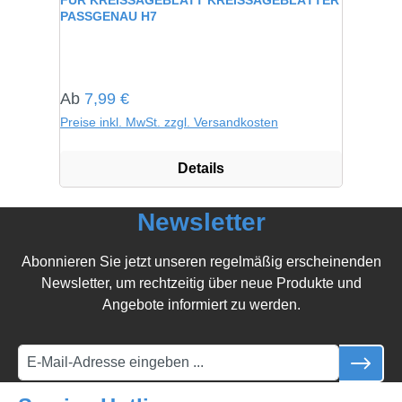
FÜR KREISSÄGEBLATT KREISSÄGEBLÄTTER
PASSGENAU H7
Regulärer Preis:
Ab
7,99 €
Preise inkl. MwSt. zzgl. Versandkosten
Details
Newsletter
Abonnieren Sie jetzt unseren regelmäßig erscheinenden
Newsletter, um rechtzeitig über neue Produkte und
Angebote informiert zu werden.