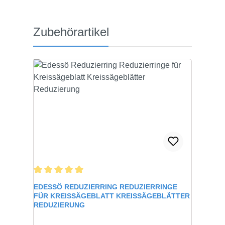
Produktgalerie überspringen
Zubehörartikel
Durchschnittliche Bewertung von 5 von 5 Sternen
EDESSÖ REDUZIERRING REDUZIERRINGE
FÜR KREISSÄGEBLATT KREISSÄGEBLÄTTER
REDUZIERUNG