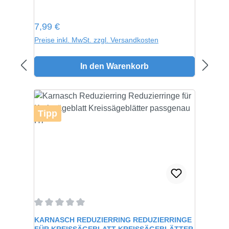
Regulärer Preis:
7,99 €
Preise inkl. MwSt. zzgl. Versandkosten
In den Warenkorb
Tipp
Durchschnittliche Bewertung von 0 von 5 Sternen
KARNASCH REDUZIERRING REDUZIERRINGE