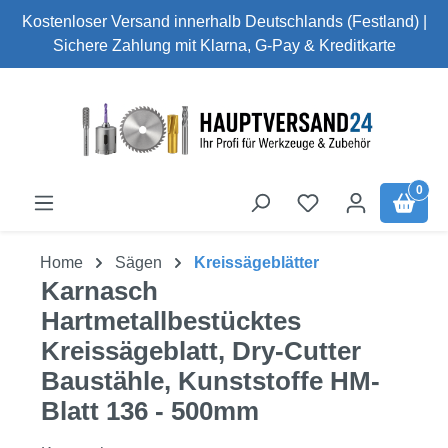
Kostenloser Versand innerhalb Deutschlands (Festland) |
Zum Hauptinhalt springen
Sichere Zahlung mit Klarna, G-Pay & Kreditkarte
0
Home
Sägen
Kreissägeblätter
Karnasch
Hartmetallbestücktes
Kreissägeblatt, Dry-Cutter
Baustähle, Kunststoffe HM-
Blatt 136 - 500mm