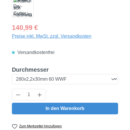
Regulärer Preis:
140,99 €
Preise inkl. MwSt. zzgl. Versandkosten
Versandkostenfrei
auswählen
Durchmesser
Produkt Anzahl: Gib den gewünschten Wert
In den Warenkorb
Zum Merkzettel hinzufügen