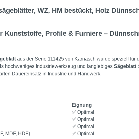
ägeblätter, WZ, HM bestückt, Holz Dünnschn
r Kunststoffe, Profile & Furniere – Dünnschn
geblatt
aus der Serie 111425 von Karnasch wurde speziell für 
 Als hochwertiges Industriewerkzeug und langlebiges
Sägeblatt
b
harten Dauereinsatz in Industrie und Handwerk.
Eignung
✅ Optimal
✅ Optimal
✅ Optimal
LDF, MDF, HDF)
✅ Optimal