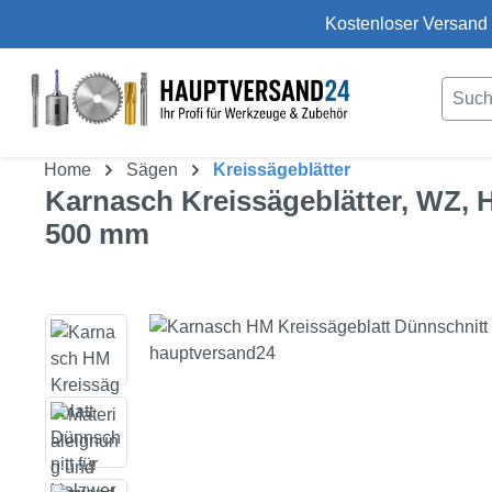
Kostenloser Versand 
um Hauptinhalt springen
Zur Suche springen
Home
Sägen
Kreissägeblätter
Karnasch Kreissägeblätter, WZ, 
500 mm
Bildergalerie überspringen