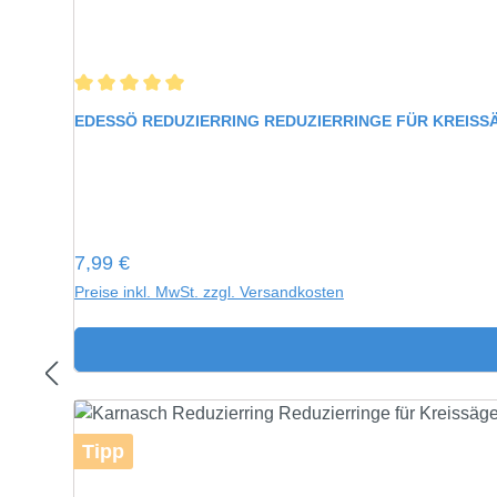
Durchschnittliche Bewertung von 5 von 5 Sternen
EDESSÖ REDUZIERRING REDUZIERRINGE FÜR KREIS
Regulärer Preis:
7,99 €
Preise inkl. MwSt. zzgl. Versandkosten
Tipp