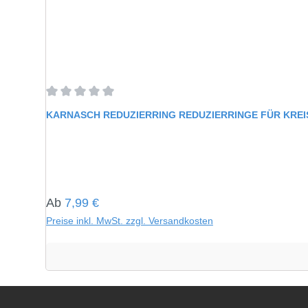
Durchschnittliche Bewertung von 0 von 5 Sternen
KARNASCH REDUZIERRING REDUZIERRINGE FÜR KRE
Regulärer Preis:
Ab
7,99 €
Preise inkl. MwSt. zzgl. Versandkosten