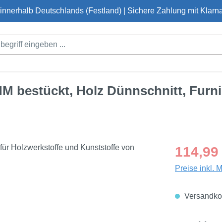
innerhalb Deutschlands (Festland) | Sichere Zahlung mit Klarna
HM bestückt, Holz Dünnschnitt, Furni
Regulärer Pre
114,99
Preise inkl. 
Versandkos