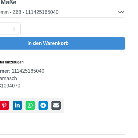
auswählen
-Maße
Anzahl: Gib den gewünschten Wert ein oder
In den Warenkorb
tel hinzufügen
mer:
111425165040
arnasch
81094070