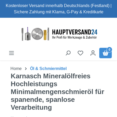
Kostenloser Versand innerhalb Deutschlands (Festland) |
Zum Hauptinhalt springen
Sichere Zahlung mit Klarna, G-Pay & Kreditkarte
0
Home
Öl & Schmiermittel
Karnasch Mineralölfreies
Hochleistungs
Minimalmengenschmieröl für
spanende, spanlose
Verarbeitung