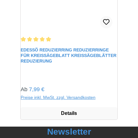
Durchschnittliche Bewertung von 5 von 5 Sternen
EDESSÖ REDUZIERRING REDUZIERRINGE
FÜR KREISSÄGEBLATT KREISSÄGEBLÄTTER
REDUZIERUNG
Regulärer Preis:
Ab
7,99 €
Preise inkl. MwSt. zzgl. Versandkosten
Details
Newsletter