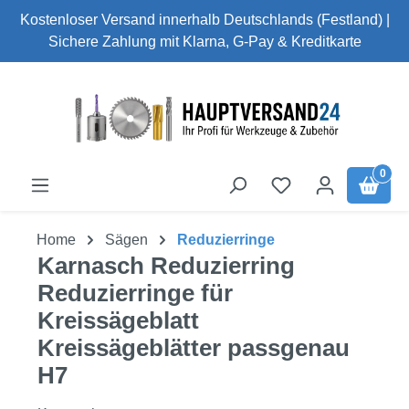
Kostenloser Versand innerhalb Deutschlands (Festland) |
Zum Hauptinhalt springen
Sichere Zahlung mit Klarna, G-Pay & Kreditkarte
0
Du hast 0 Produk
Home
Sägen
Reduzierringe
Karnasch Reduzierring
Reduzierringe für
Kreissägeblatt
Kreissägeblätter passgenau
H7